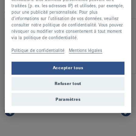
Merck Sharp & Dohme SA et Pfizer SA n’ont pas
traitées (p. ex. les adresses IP) et utilisées, par exemple,
d’influence sur le contenu.
pour une publicité personnalisée. Pour plus
d’informations sur l’utilisation de vos données, veuillez
consulter notre politique de confidentialité. Vous pouvez
MSD Merck Sharp
Pfizer AG
révoquer ou modifier votre consentement à tout moment
& Dohme AG
via la politique de confidentialité.
Politique de confidentialité
Mentions légales
Accepter tous
Refuser tout
Facebook
Twitter
Twitter
Email
Partager cette page:
Paramètres