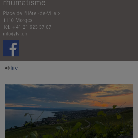
rhumatisme
it
Place de l'Hôtel-de-Ville 2
1110 Morges
Tél: +41 21 623 37 07
info@lvr.ch
lire