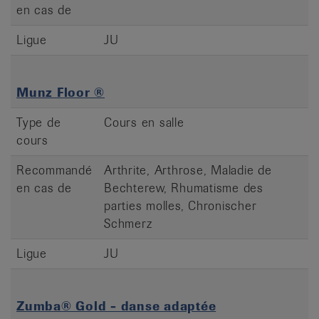
en cas de
Ligue
JU
Munz Floor ®
Type de
Cours en salle
cours
Recommandé
Arthrite, Arthrose, Maladie de
en cas de
Bechterew, Rhumatisme des
parties molles, Chronischer
Schmerz
Ligue
JU
Zumba® Gold - danse adaptée