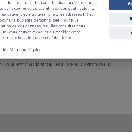
s au fonctionnement du site, tandis que d’autres nous
A
te et l’expérience de ses utilisatrices et utilisateurs.
stique Rue
2900
Porrentruy
S’inscrire
s peuvent être traitées (p. ex. les adresses IP) et
R
 pour une publicité personnalisée. Pour plus
lisation de vos données, veuillez consulter notre
alité. Vous pouvez révoquer ou modifier votre
stique Rue
2900
Porrentruy
S’inscrire
ent via la politique de confidentialité.
lité
Mentions légales
», vous entraînez la force, l’équilibre et la dynamique et