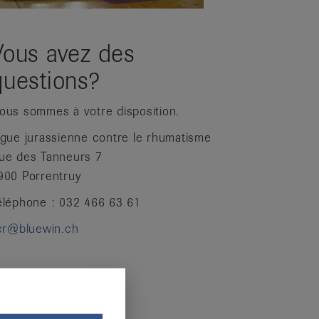
Vous avez des
questions?
ous sommes à votre disposition.
igue jurassienne contre le rhumatisme
ue des Tanneurs 7
900 Porrentruy
éléphone : 032 466 63 61
jcr@bluewin.ch