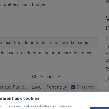
es appréhensions à bouger
N
incluse, total du cours selon nombre de leçons
L
A incluse, total du cours selon nombre de leçons
R
2
T
CP
Lieu
l
stique Rue du
2900
Porrentruy
S’inscrire
tement aux cookies
stique Rue
2900
Porrentruy
S’inscrire
s utilisons des cookies et d’autres technologies.