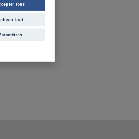
ccepter tous
efuser tout
Paramètres