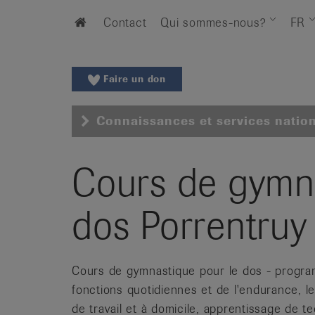
Aller
Aller
Home
Contact
Qui sommes-nous?
FR
au
vers
menu
le
principal
contenu
Aller
Faire un don
à
la
Connaissances et services natio
recherche
Changer
de
Cours de gymna
région
Changer
dos Porrentruy
de
langue:
de
Cours de gymnastique pour le dos - program
/
fr
fonctions quotidiennes et de l'endurance, l
/
de travail et à domicile, apprentissage de t