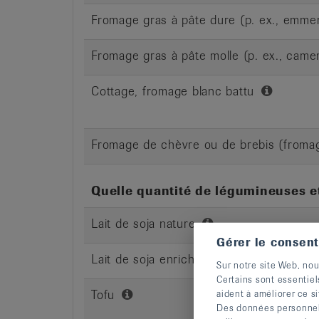
Fromage gras à pâte dure (p. ex., emmen
Fromage gras à pâte molle (p. ex., came
Cottage, fromage blanc battu
Fromage de chèvre ou de brebis (froma
Quelle quantité de légumineuses 
Lait de soja nature
Gérer le consen
Lait de soja enrichi en calcium
Sur notre site Web, nou
Certains sont essentiel
Tofu
aident à améliorer ce si
Des données personnelle