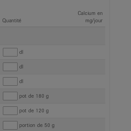
Calcium en
Quantité
mg/jour
dl
dl
dl
pot de 180 g
pot de 120 g
portion de 50 g