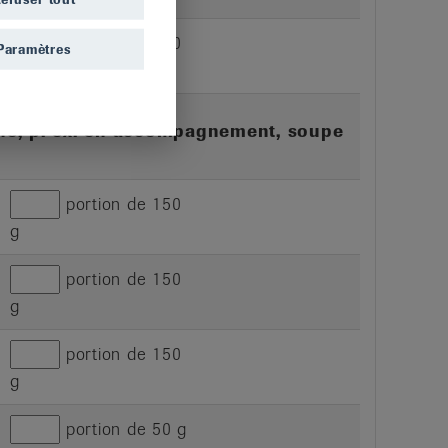
portion de 150
Paramètres
g
ne, p. ex. en accompagnement, soupe
portion de 150
g
portion de 150
g
portion de 150
g
portion de 50 g