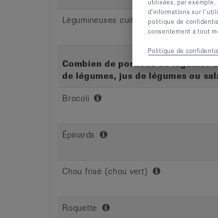
utilisées, par exemple,
d’informations sur l’uti
Légumineuses cuites, p. ex. pois chiches, 
politique de confidenti
consentement à tout mom
Politique de confidentia
Combien de portions de légumes 
de légumes, jus de légumes ou sal
Brocoli
Épinards
Chou frisé (chou vert)
Roquette