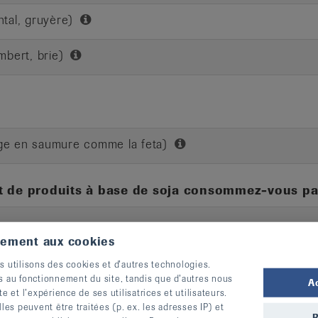
tal, gruyère)
mbert, brie)
ge en saumure comme la feta)
et de produits à base de soja consommez-vous pa
tement aux cookies
s utilisons des cookies et d’autres technologies.
s au fonctionnement du site, tandis que d’autres nous
A
te et l’expérience de ses utilisatrices et utilisateurs.
s peuvent être traitées (p. ex. les adresses IP) et
R