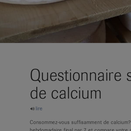
it
Questionnaire s
de calcium
lire
Consommez-vous suffisamment de calcium? – 
hebdomadaire final par 7 et compare votre a