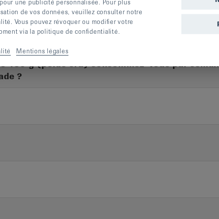
 pour une publicité personnalisée. Pour plus
lisation de vos données, veuillez consulter notre
lentilles, petits pois
alité. Vous pouvez révoquer ou modifier votre
ent via la politique de confidentialité.
lité
Mentions légales
de 150 g (poids cru) consommez-vous par semai
ade ?