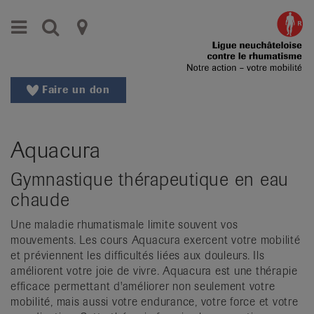
Aller
Aller
Menu
Recherche
Ligues
au
vers
menu
le
cantonales
principal
contenu
contre
Aller
Faire un don
à
le
la
rhumatisme
recherche
Aquacura
Changer
|
de
Gymnastique thérapeutique en eau
Organisations
région
chaude
Changer
nationales
de
Une maladie rhumatismale limite souvent vos
de
langue:
mouvements. Les cours Aquacura exercent votre mobilité
de
et préviennent les difficultés liées aux douleurs. Ils
patients
/
améliorent votre joie de vivre. Aquacura est une thérapie
efficace permettant d'améliorer non seulement votre
fr
mobilité, mais aussi votre endurance, votre force et votre
/