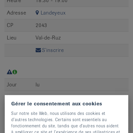
Heure
18:30 - 19:00
Adresse
Landeyeux
CP
2043
Lieu
Val-de-Ruz
S’inscrire
Jour
lu
Heure
19:00 - 19:30
Gérer le consentement aux cookies
Adresse
Landeyeux
Sur notre site Web, nous utilisons des cookies et
d’autres technologies. Certains sont essentiels au
CP
2043
fonctionnement du site, tandis que d’autres nous aident
à améliorer ce site et l’expérience de ses utilisatrices et