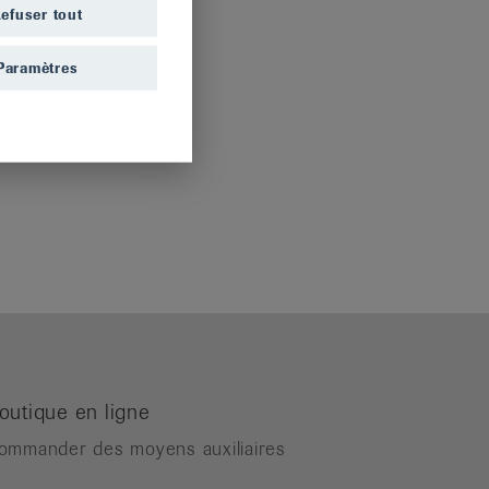
efuser tout
Paramètres
outique en ligne
ommander des moyens auxiliaires