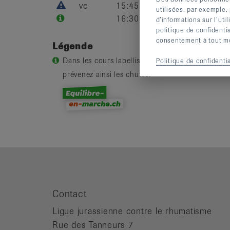
ve
15:45 -
Piscine St-Cha
utilisées, par exemple,
16:30
Belfort
d’informations sur l’uti
politique de confidenti
consentement à tout mom
Légende
Dans les cours labellisés «equilibre-en-marche.ch
Politique de confidentia
prévenez ainsi les chutes.
Contact
Ligue jurassienne contre le rhumatisme
Rue des Tanneurs 7