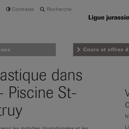
Contraste
Recherche
naux
Cours et offres 
astique dans
- Piscine St-
truy
N
L
venir les maladies rhumatismales et les