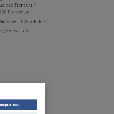
ue des Tanneurs 7
900 Porrentruy
éléphone : 032 466 63 61
jcr@bluewin.ch
ccepter tous