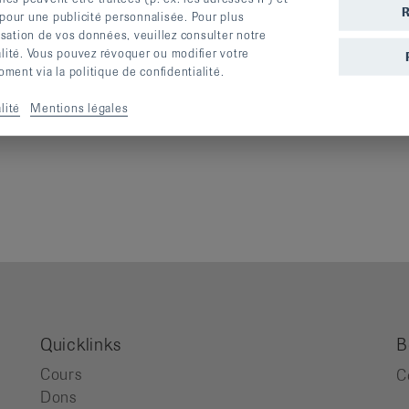
rles, route de
2900
Porrentruy
S’inscrire
R
 pour une publicité personnalisée. Pour plus
lisation de vos données, veuillez consulter notre
alité. Vous pouvez révoquer ou modifier votre
ent via la politique de confidentialité.
», vous entraînez la force, l’équilibre et la dynamique et
lité
Mentions légales
Quicklinks
B
Cours
C
Dons