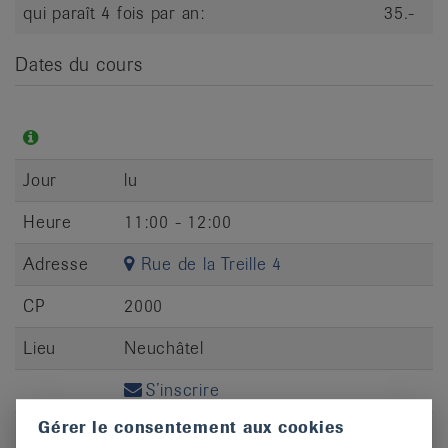
qui paraît 4 fois par an:
35.-
Dates du cours
Jour
lu
Heure
11:00 - 12:00
Adresse
Rue de la Treille 4
CP
2000
Lieu
Neuchâtel
S’inscrire
Gérer le consentement aux cookies