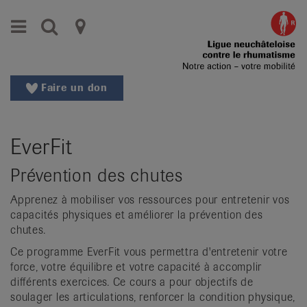
Aller
Aller
Menu
Recherche
Ligues
au
vers
menu
le
cantonales
principal
contenu
contre
Aller
Faire un don
à
le
la
rhumatisme
recherche
EverFit
Changer
|
de
Prévention des chutes
Organisations
région
Changer
Apprenez à mobiliser vos ressources pour entretenir vos
nationales
de
capacités physiques et améliorer la prévention des
de
langue:
chutes.
de
patients
Ce programme EverFit vous permettra d'entretenir votre
/
force, votre équilibre et votre capacité à accomplir
fr
différents exercices. Ce cours a pour objectifs de
soulager les articulations, renforcer la condition physique,
/