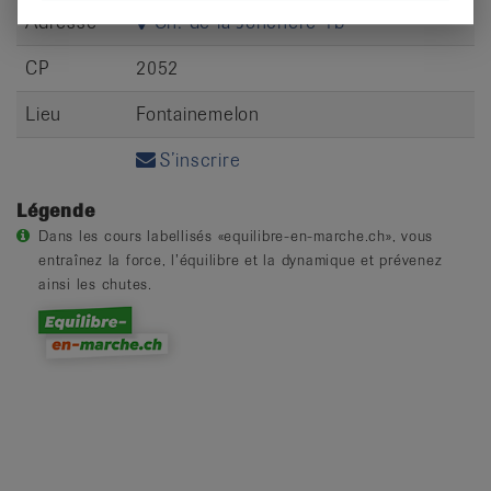
Adresse
Ch. de la Jonchère 1b
CP
2052
Lieu
Fontainemelon
S’inscrire
Légende
Dans les cours labellisés «equilibre-en-marche.ch», vous
entraînez la force, l’équilibre et la dynamique et prévenez
ainsi les chutes.