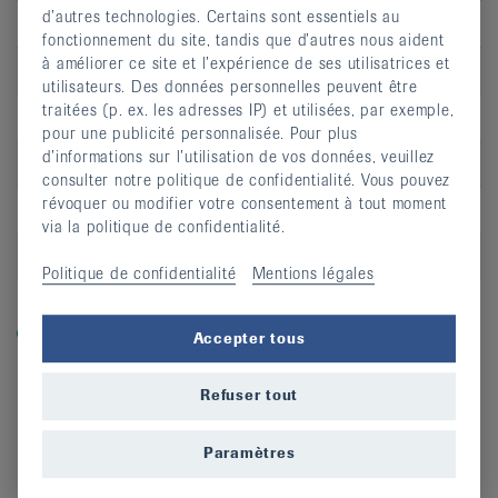
d’autres technologies. Certains sont essentiels au
Jour
lu
fonctionnement du site, tandis que d’autres nous aident
à améliorer ce site et l’expérience de ses utilisatrices et
Heure
19:00 - 20:00
utilisateurs. Des données personnelles peuvent être
traitées (p. ex. les adresses IP) et utilisées, par exemple,
Adresse
Halle polyvalente
pour une publicité personnalisée. Pour plus
d’informations sur l’utilisation de vos données, veuillez
CP
2943
consulter notre politique de confidentialité. Vous pouvez
révoquer ou modifier votre consentement à tout moment
Lieu
Vendlincourt
via la politique de confidentialité.
S’inscrire
Politique de confidentialité
Mentions légales
Légende
Dans les cours labellisés «equilibre-en-marche.ch», vous
Accepter tous
entraînez la force, l’équilibre et la dynamique et prévenez
ainsi les chutes.
Refuser tout
Paramètres