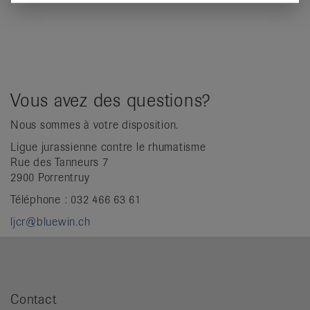
Vous avez des questions?
Nous sommes à votre disposition.
Ligue jurassienne contre le rhumatisme
Rue des Tanneurs 7
2900 Porrentruy
Téléphone : 032 466 63 61
ljcr@bluewin.ch
Contact