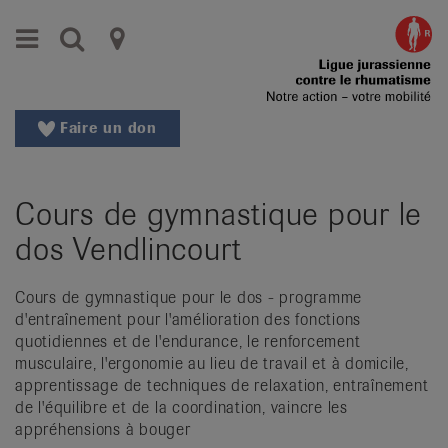
Aller
Aller
Menu
Recherche
Ligues
au
vers
menu
le
cantonales
principal
contenu
contre
Aller
Faire un don
à
le
la
rhumatisme
recherche
Cours de gymnastique pour le
Changer
|
de
dos Vendlincourt
Organisations
région
Changer
nationales
Cours de gymnastique pour le dos - programme
de
d'entraînement pour l'amélioration des fonctions
de
langue:
quotidiennes et de l'endurance, le renforcement
de
musculaire, l'ergonomie au lieu de travail et à domicile,
patients
/
apprentissage de techniques de relaxation, entraînement
de l'équilibre et de la coordination, vaincre les
fr
appréhensions à bouger
/