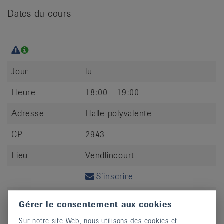
Dates du cours
Jour
lu
Heure
18:00 - 19:00
Adresse
Halle polyvalente
CP
2943
Lieu
Vendlincourt
S’inscrire
Gérer le consentement aux cookies
Sur notre site Web, nous utilisons des cookies et