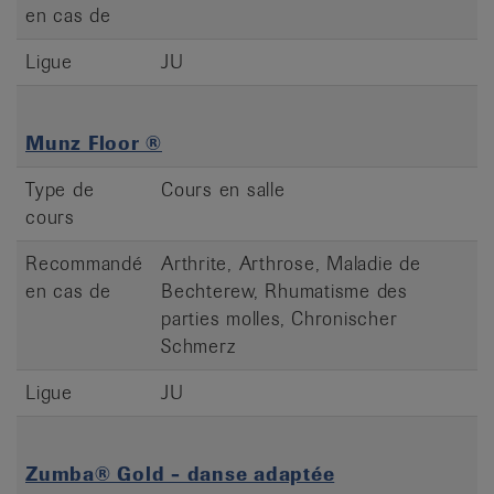
en cas de
Ligue
JU
Munz Floor ®
Type de
Cours en salle
cours
Recommandé
Arthrite, Arthrose, Maladie de
en cas de
Bechterew, Rhumatisme des
parties molles, Chronischer
Schmerz
Ligue
JU
Zumba® Gold - danse adaptée