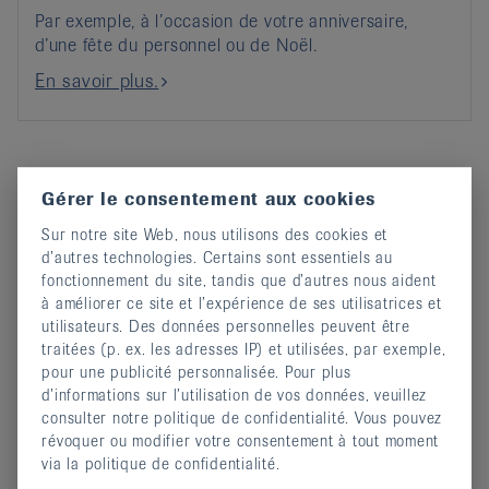
Par exemple, à l’occasion de votre anniversaire,
d’une fête du personnel ou de Noël.
En savoir plus.
Dons de condoléances
Gérer le consentement aux cookies
Sur notre site Web, nous utilisons des cookies et
d’autres technologies. Certains sont essentiels au
fonctionnement du site, tandis que d’autres nous aident
à améliorer ce site et l’expérience de ses utilisatrices et
utilisateurs. Des données personnelles peuvent être
traitées (p. ex. les adresses IP) et utilisées, par exemple,
pour une publicité personnalisée. Pour plus
d’informations sur l’utilisation de vos données, veuillez
consulter notre politique de confidentialité. Vous pouvez
révoquer ou modifier votre consentement à tout moment
via la politique de confidentialité.
Un cadeau à la vie.