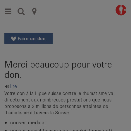
Aller
Aller
Menu
Recherche
Ligues
au
vers
menu
le
cantonales
principal
contenu
contre
Aller
Faire un don
à
le
la
rhumatisme
recherche
Merci beaucoup pour votre
Changer
|
de
don.
Organisations
région
Changer
nationales
lire
de
Votre don à la Ligue suisse contre le rhumatisme va
de
langue:
directement aux nombreuses prestations que nous
de
proposons à 2 millions de personnes atteintes de
patients
rhumatisme à travers la Suisse:
/
fr
conseil médical
/
conseil social (assurance, emploi, logement)