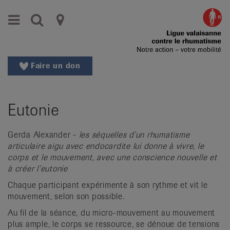
Aller
Aller
Menu
Recherche
Ligues
au
vers
menu
le
cantonales
principal
contenu
contre
Aller
Faire un don
à
le
la
rhumatisme
recherche
Eutonie
Changer
|
de
Organisations
région
Gerda Alexander -
les séquelles d’un rhumatisme
articulaire aigu avec endocardite lui donne à vivre, le
Changer
nationales
corps et le mouvement, avec une conscience nouvelle et
de
à créer l’eutonie
de
langue:
de
Chaque participant expérimente à son rythme et vit le
patients
mouvement, selon son possible.
/
fr
Au fil de la séance, du micro-mouvement au mouvement
/
plus ample, le corps se ressource, se dénoue de tensions