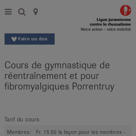
Aller
Aller
Menu
Recherche
Ligues
au
vers
menu
le
cantonales
principal
contenu
contre
Aller
Faire un don
à
le
la
rhumatisme
recherche
Cours de gymnastique de
Changer
|
de
réentraînement et pour
Organisations
région
fibromyalgiques Porrentruy
Changer
nationales
de
de
langue:
de
patients
/
Tarif du cours
fr
Membres:
Fr. 15.50 la leçon pour les membres -
/