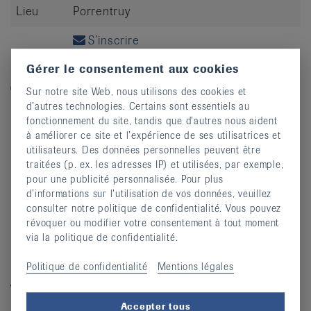
Lieu
Porrentruy
S’inscrire
Gérer le consentement aux cookies
Légende
Dans les cours labellisés «equilibre-en-marche.ch», vous
Sur notre site Web, nous utilisons des cookies et
entraînez la force, l’équilibre et la dynamique et prévenez
d’autres technologies. Certains sont essentiels au
ainsi les chutes.
fonctionnement du site, tandis que d’autres nous aident
à améliorer ce site et l’expérience de ses utilisatrices et
utilisateurs. Des données personnelles peuvent être
traitées (p. ex. les adresses IP) et utilisées, par exemple,
pour une publicité personnalisée. Pour plus
d’informations sur l’utilisation de vos données, veuillez
consulter notre politique de confidentialité. Vous pouvez
révoquer ou modifier votre consentement à tout moment
via la politique de confidentialité.
Politique de confidentialité
Mentions légales
Vous avez des questions?
Accepter tous