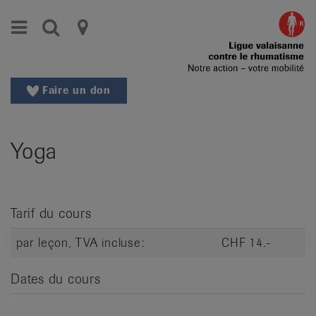
Aller
Aller
Menu
Recherche
Ligues
au
vers
menu
le
cantonales
principal
contenu
contre
Aller
Faire un don
à
le
la
rhumatisme
recherche
Yoga
Changer
|
de
Organisations
région
Changer
nationales
Tarif du cours
de
de
langue:
par leçon, TVA incluse:
CHF 14.-
de
patients
/
Dates du cours
fr
/