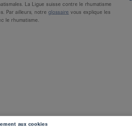
atismales. La Ligue suisse contre le rhumatisme
s. Par ailleurs, notre
glossaire
vous explique les
ec le rhumatisme.
tement aux cookies