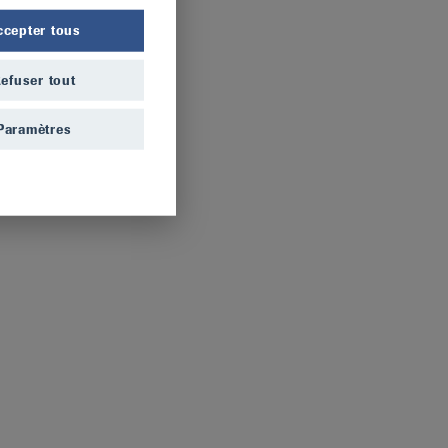
ccepter tous
efuser tout
Paramètres