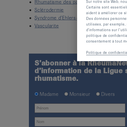
Rhumatisme des parties molles
Sur notre site Web, nou
Certains sont essentiel
Sclérodermie
aident à améliorer ce si
Syndrome d’Ehlers-Danlos
Des données personnelle
utilisées, par exemple,
Vascularite
d’informations sur l’uti
politique de confidenti
consentement à tout mom
Politique de confidentia
S’abonner à la RheumaNew
d’information de la Ligue 
rhumatisme.
Madame
Monsieur
Divers