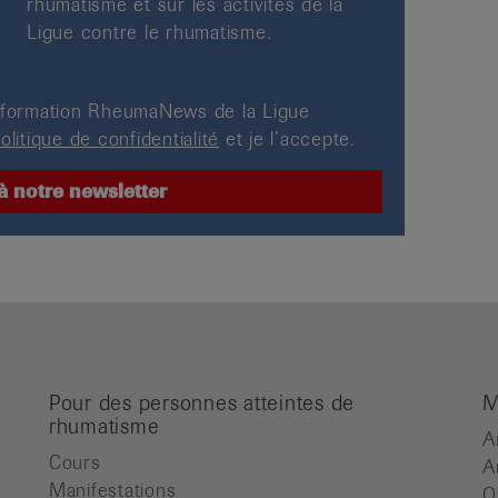
rhumatisme et sur les activités de la
Ligue contre le rhumatisme.
’information RheumaNews de la Ligue
olitique de confidentialité
et je l’accepte.
Pour des personnes atteintes de
M
rhumatisme
A
Cours
A
Manifestations
O