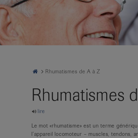
it
Home
Rhumatismes de A à Z
Rhumatismes d
lire
Le mot «rhumatisme» est un terme générique
l’appareil locomoteur – muscles, tendons, ar