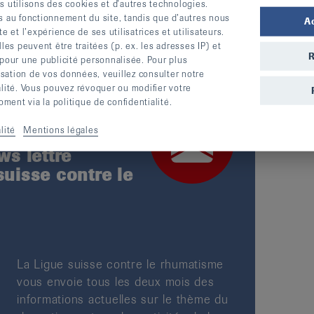
s utilisons des cookies et d’autres technologies.
s au fonctionnement du site, tandis que d’autres nous
A
te et l’expérience de ses utilisatrices et utilisateurs.
s peuvent être traitées (p. ex. les adresses IP) et
R
 pour une publicité personnalisée. Pour plus
lisation de vos données, veuillez consulter notre
alité. Vous pouvez révoquer ou modifier votre
ent via la politique de confidentialité.
lité
Mentions légales
s lettre
suisse contre le
La Ligue suisse contre le rhumatisme
vous envoie tous les deux mois des
informations actuelles sur le thème du