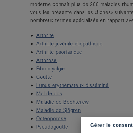
moderne connaît plus de 200 maladies rhum
vous les présente dans les «fiches» suivante
nombreux termes spécialisés en rapport av
Arthrite
Arthrite juvénile idiopathique
Arthrite psoriasique
Arthrose
Fibromyalgie
Goutte
Lupus érythémateux disséminé
Mal de dos
Maladie de Bechterew
Maladie de Sjögren
Ostéoporose
Gérer le consen
Pseudogoutte