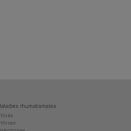
aladies rhumatismales
rthrite
rthrose
stéoporose