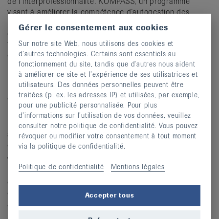
de l’interprofessionnalité. KOMPASS, un programme
visant à améliorer la compétence d’autogestion des
personnes concernées, pourrait constituer une étape sur
Gérer le consentement aux cookies
cette voie. Il faudrait toutefois qu’il puisse bénéficier d’un
Sur notre site Web, nous utilisons des cookies et
financement durable et d’un ancrage plus large dans les
d’autres technologies. Certains sont essentiels au
cabinets médicaux. Et dans le grand chantier de la
fonctionnement du site, tandis que d’autres nous aident
numérisation, il y a encore beaucoup à faire pour garantir
à améliorer ce site et l’expérience de ses utilisatrices et
un fonctionnement plus efficace des processus de la
utilisateurs. Des données personnelles peuvent être
Ligue contre le rhumatisme ainsi qu’une optimisation du
traitées (p. ex. les adresses IP) et utilisées, par exemple,
conseil et de l’information des personnes concernées.
pour une publicité personnalisée. Pour plus
d’informations sur l’utilisation de vos données, veuillez
Ligue suisse contre le rhumatisme :
Que
consulter notre politique de confidentialité. Vous pouvez
souhaitez-vous à Annette Stolz, qui vous succédera à la
révoquer ou modifier votre consentement à tout moment
direction, et à la Ligue contre le rhumatisme ?
via la politique de confidentialité.
Valérie Krafft :
Je souhaite à Annette Stolz et à la
Politique de confidentialité
Mentions légales
Ligue contre le rhumatisme un avenir stimulant, florissant
et couronné de succès, ainsi qu’une grande satisfaction
dans l’engagement au profit des personnes concernées.
Accepter tous
Je suis persuadée que la Ligue contre le rhumatisme sera
plus nécessaire que jamais à l’avenir et qu’elle jouera un