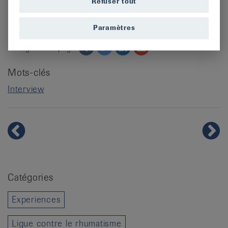
Refuser tout
rôle important en tant qu’organisation forte pour les
personnes concernées.
Paramètres
Facebook
Twitter
Twitter
Email
Partager cette page:
Mots-clés
Interview
Catégories
Experiences
Ligue contre le rhumatisme