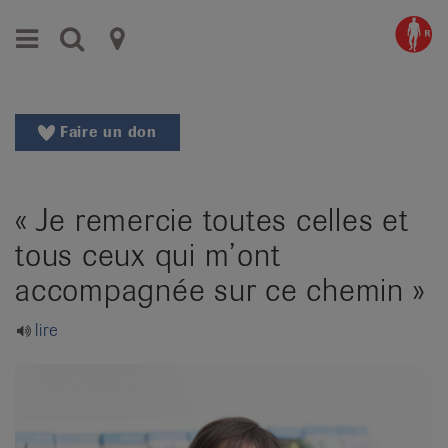
Aller
Aller
Menu
Recherche
Ligues
au
vers
menu
le
cantonales
principal
contenu
contre
Aller
Faire un don
à
le
la
rhumatisme
recherche
« Je remercie toutes celles et
Changer
|
de
tous ceux qui m’ont
Organisations
région
accompagnée sur ce chemin »
Changer
nationales
de
de
lire
langue:
de
patients
/
fr
/