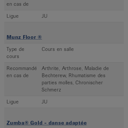
en cas de
Ligue
JU
Munz Floor ®
Type de
Cours en salle
cours
Recommandé
Arthrite, Arthrose, Maladie de
en cas de
Bechterew, Rhumatisme des
parties molles, Chronischer
Schmerz
Ligue
JU
Zumba® Gold - danse adaptée