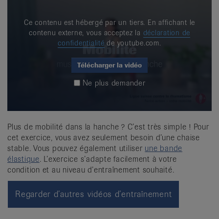
Ce contenu est hébergé par un tiers. En affichant le
contenu externe, vous acceptez la
déclaration de
confidentialité
de youtube.com.
Télécharger la vidéo
Ne plus demander
Plus de mobilité dans la hanche ? C’est très simple ! Pour
cet exercice, vous avez seulement besoin d’une chaise
stable. Vous pouvez également utiliser
une bande
élastique
. L’exercice s’adapte facilement à votre
condition et au niveau d’entraînement souhaité.
Regarder d’autres vidéos d’entraînement