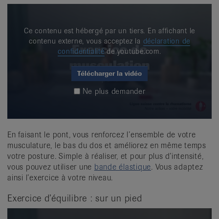
Ce contenu est hébergé par un tiers. En affichant le
contenu externe, vous acceptez la
déclaration de
confidentialité
de youtube.com.
Télécharger la vidéo
Ne plus demander
En faisant le pont, vous renforcez l’ensemble de votre
musculature, le bas du dos et améliorez en même temps
votre posture. Simple à réaliser, et pour plus d’intensité,
vous pouvez utiliser une
bande élastique
. Vous adaptez
ainsi l’exercice à votre niveau.
Exercice d’équilibre : sur un pied