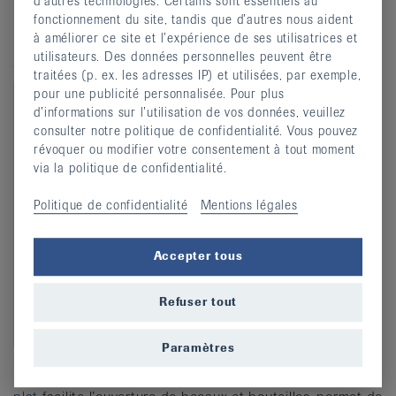
d’autres technologies. Certains sont essentiels au
sécurité, aussi chez soi.
fonctionnement du site, tandis que d’autres nous aident
à améliorer ce site et l’expérience de ses utilisatrices et
utilisateurs. Des données personnelles peuvent être
3e prix : Dessous-de-plat antidérapant
traitées (p. ex. les adresses IP) et utilisées, par exemple,
pour une publicité personnalisée. Pour plus
d’informations sur l’utilisation de vos données, veuillez
consulter notre politique de confidentialité. Vous pouvez
révoquer ou modifier votre consentement à tout moment
via la politique de confidentialité.
Politique de confidentialité
Mentions légales
Accepter tous
Refuser tout
Paramètres
Un petit moyen auxiliaire très efficace : le
dessous-de-