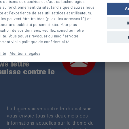
s utilisons des cookies et d’autres technologies.
s au fonctionnement du site, tandis que d’autres nous
A
te et l’expérience de ses utilisatrices et utilisateurs.
s peuvent être traitées (p. ex. les adresses IP) et
R
 pour une publicité personnalisée. Pour plus
lisation de vos données, veuillez consulter notre
alité. Vous pouvez révoquer ou modifier votre
ent via la politique de confidentialité.
lité
Mentions légales
s lettre
suisse contre le
La Ligue suisse contre le rhumatisme
vous envoie tous les deux mois des
informations actuelles sur le thème du