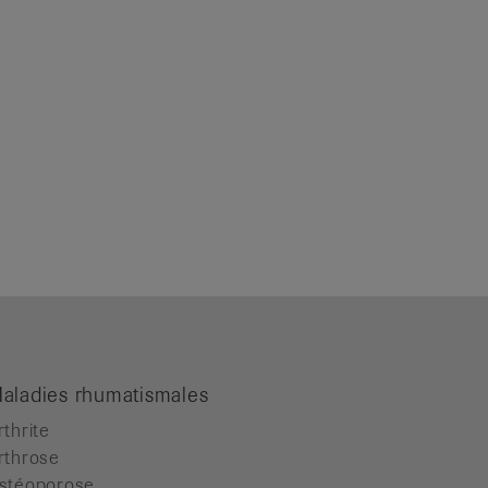
aladies rhumatismales
rthrite
rthrose
stéoporose