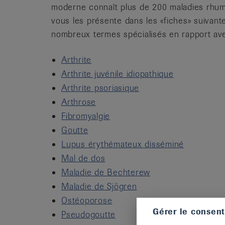
moderne connaît plus de 200 maladies rhum
vous les présente dans les «fiches» suivante
nombreux termes spécialisés en rapport av
Arthrite
Arthrite juvénile idiopathique
Arthrite psoriasique
Arthrose
Fibromyalgie
Goutte
Lupus érythémateux disséminé
Mal de dos
Maladie de Bechterew
Maladie de Sjögren
Ostéoporose
Gérer le consen
Pseudogoutte