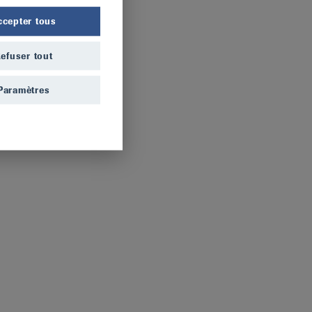
ccepter tous
efuser tout
Paramètres