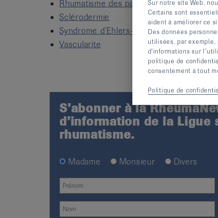
Rhumatisme des parties molles
Sur notre site Web, nou
Certains sont essentiel
Sclérodermie
aident à améliorer ce si
Syndrome d’Ehlers-Danlos
Des données personnelle
utilisées, par exemple,
Vascularite
d’informations sur l’uti
politique de confidenti
consentement à tout mom
Politique de confidentia
S’abonner à la RheumaNew
d’information de la Ligue 
rhumatisme.
Madame
Monsieur
Divers