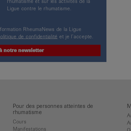
rhumatisme et sur les activités de la
Ligue contre le rhumatisme.
’information RheumaNews de la Ligue
olitique de confidentialité
et je l’accepte.
Pour des personnes atteintes de
M
rhumatisme
A
Cours
A
Manifestations
O