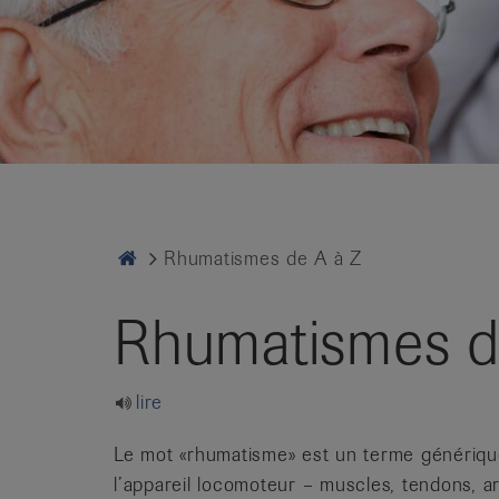
it
Home
Rhumatismes de A à Z
Rhumatismes d
lire
Le mot «rhumatisme» est un terme générique
l’appareil locomoteur – muscles, tendons, ar