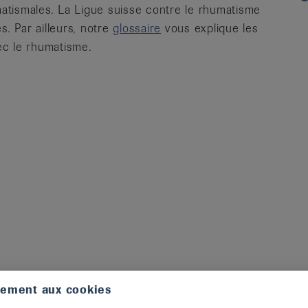
atismales. La Ligue suisse contre le rhumatisme
s. Par ailleurs, notre
glossaire
vous explique les
ec le rhumatisme.
tement aux cookies