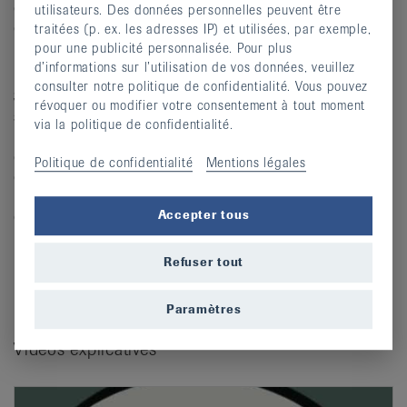
donc à renforcer de manière ciblée les muscles chargés
utilisateurs. Des données personnelles peuvent être
de soutenir et de mouvoir le dos: non seulement les
traitées (p. ex. les adresses IP) et utilisées, par exemple,
muscles dorsaux, mais aussi les muscles du périnée, les
pour une publicité personnalisée. Pour plus
muscles abdominaux et le diaphragme.
d’informations sur l’utilisation de vos données, veuillez
consulter notre politique de confidentialité. Vous pouvez
Si vous souhaitez renforcer votre musculature dans une
révoquer ou modifier votre consentement à tout moment
salle de sport, vous devez veiller à une géométrie
via la politique de confidentialité.
musculaire équilibrée afin de ne pas accentuer certains
déséquilibres existants. Par ailleurs, les sports
Politique de confidentialité
Mentions légales
d’endurance tels que la marche rapide, la marche
nordique et la natation contribuent à renforcer le dos et à
en préserver la souplesse.
Accepter tous
Les
cours
des ligues cantonales contre le rhumatisme
Refuser tout
proposent un programme de travail du dos adapté.
Paramètres
Vidéos explicatives