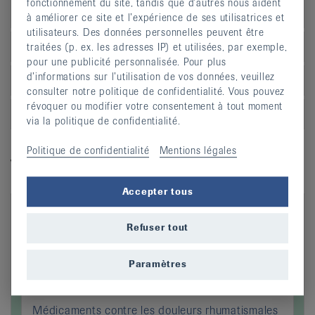
fonctionnement du site, tandis que d’autres nous aident
genou
à améliorer ce site et l’expérience de ses utilisatrices et
utilisateurs. Des données personnelles peuvent être
Syndrome du stress tibial («shin splint»)
traitées (p. ex. les adresses IP) et utilisées, par exemple,
pour une publicité personnalisée. Pour plus
d’informations sur l’utilisation de vos données, veuillez
Epine calcanéenne
consulter notre politique de confidentialité. Vous pouvez
révoquer ou modifier votre consentement à tout moment
Problèmes du tendon d’Achille
via la politique de confidentialité.
Politique de confidentialité
Mentions légales
Vidéos explicatives
Accepter tous
Refuser tout
Paramètres
Médicaments contre les douleurs rhumatismales