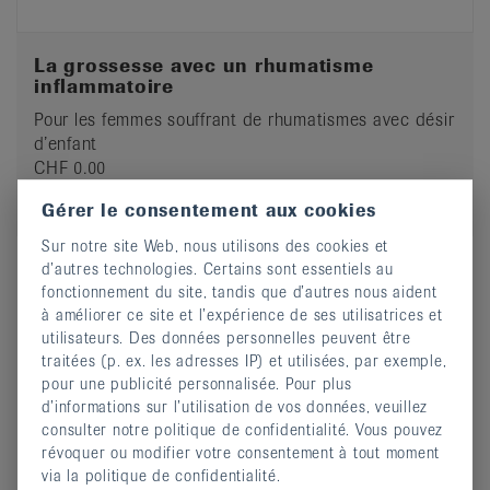
La grossesse avec un rhumatisme
inflammatoire
Pour les femmes souffrant de rhumatismes avec désir
d’enfant
CHF 0.00
Commander
Gérer le consentement aux cookies
Sur notre site Web, nous utilisons des cookies et
d’autres technologies. Certains sont essentiels au
fonctionnement du site, tandis que d’autres nous aident
Trouver et commander toutes les publications
à améliorer ce site et l’expérience de ses utilisatrices et
utilisateurs. Des données personnelles peuvent être
dans la boutique
traitées (p. ex. les adresses IP) et utilisées, par exemple,
pour une publicité personnalisée. Pour plus
d’informations sur l’utilisation de vos données, veuillez
consulter notre politique de confidentialité. Vous pouvez
révoquer ou modifier votre consentement à tout moment
Informations complémentaires
via la politique de confidentialité.