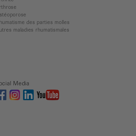
rthrose
stéoporose
humatisme des parties molles
utres maladies rhumatismales
ocial Media