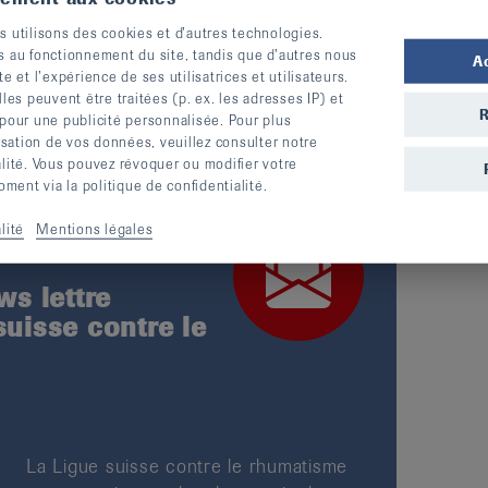
formation. Elle offre aux malades une aide
s utilisons des cookies et d’autres technologies.
ve.
s au fonctionnement du site, tandis que d’autres nous
A
te et l’expérience de ses utilisatrices et utilisateurs.
s peuvent être traitées (p. ex. les adresses IP) et
le label qualité de la fondation
Zewo
, dont elle
R
 pour une publicité personnalisée. Pour plus
lisation de vos données, veuillez consulter notre
alité. Vous pouvez révoquer ou modifier votre
ent via la politique de confidentialité.
lité
Mentions légales
s lettre
suisse contre le
La Ligue suisse contre le rhumatisme