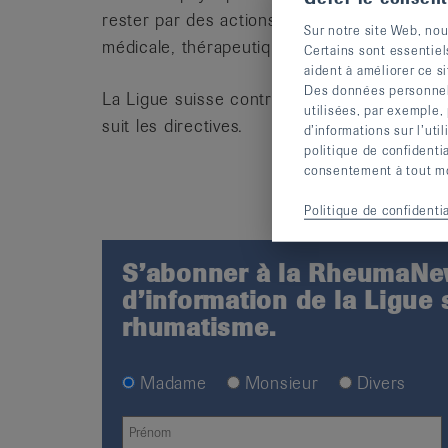
rester par des actions de prévention et d’in
Sur notre site Web, nou
médicale, thérapeutique, sociale et préventi
Certains sont essentiel
aident à améliorer ce si
Des données personnelle
La Ligue suisse contre le rhumatisme a reçu 
utilisées, par exemple,
suit les directives.
d’informations sur l’uti
politique de confidenti
consentement à tout mom
Politique de confidentia
S’abonner à la RheumaNew
d’information de la Ligue 
rhumatisme.
Madame
Monsieur
Divers