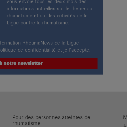
vous envoie tous les deux mois des
informations actuelles sur le thème du
rhumatisme et sur les activités de la
Ligue contre le rhumatisme.
’information RheumaNews de la Ligue
olitique de confidentialité
et je l’accepte.
Pour des personnes atteintes de
M
rhumatisme
A