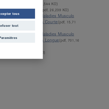
Fil Conducteur
(pdf, 24,544 KO)
Politique Associative
(pdf, 26,239 KO)
ccepter tous
Strategie Nationale Maladies Musculo
Squelettiques Version Courte
(pdf, 15,71
efuser tout
MO)
Strategie Nationale Maladies Musculo
Paramètres
Squelettiques Version Longue
(pdf, 701,16
KO)
Statuts
(pdf, 105,293 KO)