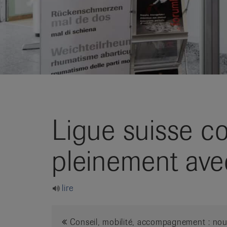
it
Ligue suisse co
pleinement ave
lire
Conseil, mobilité, accompagnement : nous