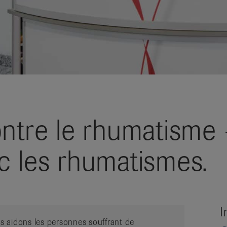
ntre le rhumatisme 
c les rhumatismes.
I
 aidons les personnes souffrant de