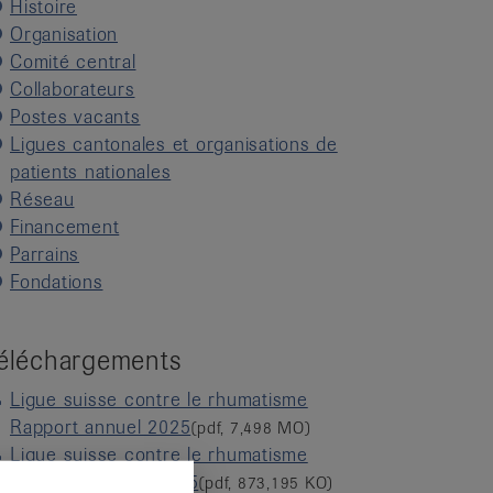
Histoire
Organisation
Comité central
Collaborateurs
Postes vacants
Ligues cantonales et organisations de
patients nationales
Réseau
Financement
Parrains
Fondations
éléchargements
Ligue suisse contre le rhumatisme
Rapport annuel 2025
(pdf, 7,498 MO)
Ligue suisse contre le rhumatisme
Jahresrechnung 2025
(pdf, 873,195 KO)