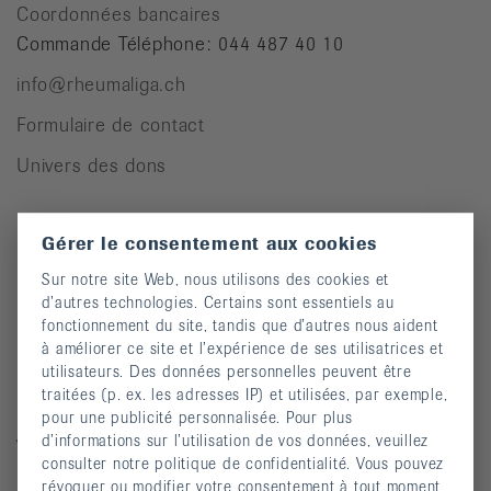
Coordonnées bancaires
Commande Téléphone: 044 487 40 10
info@rheumaliga.ch
Formulaire de contact
Univers des dons
Gérer le consentement aux cookies
Pour des personnes atteintes de rhumatisme
Sur notre site Web, nous utilisons des cookies et
Cours
d’autres technologies. Certains sont essentiels au
fonctionnement du site, tandis que d’autres nous aident
Manifestations
à améliorer ce site et l’expérience de ses utilisatrices et
Prévention des chutes
utilisateurs. Des données personnelles peuvent être
traitées (p. ex. les adresses IP) et utilisées, par exemple,
Publications
pour une publicité personnalisée. Pour plus
d’informations sur l’utilisation de vos données, veuillez
Vidéos
consulter notre politique de confidentialité. Vous pouvez
Lettre d’information
révoquer ou modifier votre consentement à tout moment