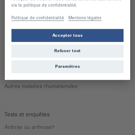
via la politique de confidentialité.
Moyens auxiliaires
Politique de confidentialité
Mentions légales
Maladies rhumatismales
Accepter tous
Arthrite
Refuser tout
Arthrose
Ostéoporose
Paramètres
Rhumatisme des parties molles
Autres maladies rhumatismales
Tests et enquêtes
Arthrite ou arthrose?