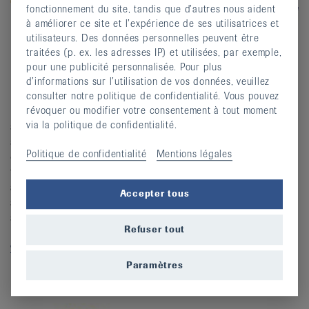
fonctionnement du site, tandis que d’autres nous aident
à améliorer ce site et l’expérience de ses utilisatrices et
utilisateurs. Des données personnelles peuvent être
traitées (p. ex. les adresses IP) et utilisées, par exemple,
La physiothérapie améliore la qualité de vie des
pour une publicité personnalisée. Pour plus
patient·e·s et vise à éliminer les dysfonctionnements et
d’informations sur l’utilisation de vos données, veuillez
les douleurs physiques. Elle intervient dans le traitement,
consulter notre politique de confidentialité. Vous pouvez
révoquer ou modifier votre consentement à tout moment
la rééducation, la prévention, dans la promotion de la
via la politique de confidentialité.
santé et le traitement palliatif. Physioswiss, l’Association
suisse de physiothérapie, représente les intérêts de près
Politique de confidentialité
Mentions légales
de 10°000 membres. Pour la population, elle oeuvre à
façonner l’avenir du système de santé, en collaboration
avec 16 associations cantonales et régionales. La Ligue
Accepter tous
suisse contre le rhumatisme et Physioswiss se
soutiennent mutuellement à travers leurs activités et les
Refuser tout
manifestations qu’elles organisent.
www.physioswiss.ch
Paramètres
Pro Senectute Suisse