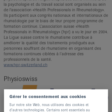
la psychologie et du travail social sont organisés au sein
de l'association «Health Professionals in Rheumatology».
Ils participent aux congrès nationaux et internationaux de
rhumatologie par le biais de leur propre programme de
formation continue. L’association suisse «Health
Professionals in Rheumatology» (hpr) a vu le jour en 2004.
La Ligue suisse contre le rhumatisme contribue à
améliorer la qualité des traitements prodigués aux
personnes souffrant de rhumatisme en organisant des
formations continues ciblées à l’adresse des
professionnels de la santé.
www.hpr-switzerland.ch
Physioswiss
Gérer le consentement aux cookies
Sur notre site Web, nous utilisons des cookies et
d’autres technologies. Certains sont essentiels au