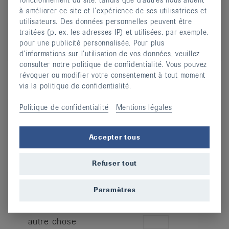
fonctionnement du site, tandis que d’autres nous aident
dl
à améliorer ce site et l’expérience de ses utilisatrices et
utilisateurs. Des données personnelles peuvent être
traitées (p. ex. les adresses IP) et utilisées, par exemple,
Henniez
pour une publicité personnalisée. Pour plus
dl
d’informations sur l’utilisation de vos données, veuillez
consulter notre politique de confidentialité. Vous pouvez
M-Budget (Migros)
révoquer ou modifier votre consentement à tout moment
dl
via la politique de confidentialité.
Politique de confidentialité
Mentions légales
Perrier
dl
Accepter tous
San Pellegrino
dl
Refuser tout
Valser Silence
Paramètres
dl
autre chose