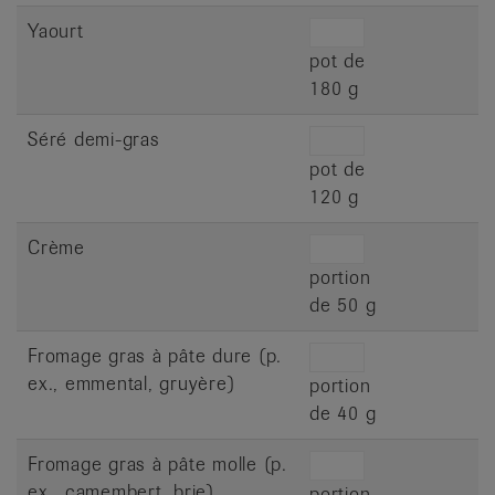
Yaourt
pot de
180 g
Séré demi-gras
pot de
120 g
Crème
portion
de 50 g
Fromage gras à pâte dure (p.
ex., emmental, gruyère)
portion
de 40 g
Fromage gras à pâte molle (p.
ex., camembert, brie)
portion