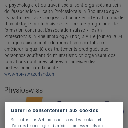
la psychologie et du travail social sont organisés au sein
de l'association «Health Professionals in Rheumatology».
Ils participent aux congrès nationaux et internationaux de
rhumatologie par le biais de leur propre programme de
formation continue. L’association suisse «Health
Professionals in Rheumatology» (hpr) a vu le jour en 2004.
La Ligue suisse contre le rhumatisme contribue à
améliorer la qualité des traitements prodigués aux
personnes souffrant de rhumatisme en organisant des
formations continues ciblées à l’adresse des
professionnels de la santé.
www.hpr-switzerland.ch
Physioswiss
Gérer le consentement aux cookies
Sur notre site Web, nous utilisons des cookies et
d’autres technologies. Certains sont essentiels au