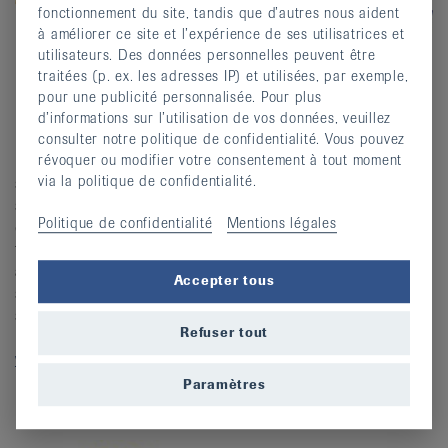
fonctionnement du site, tandis que d’autres nous aident
à améliorer ce site et l’expérience de ses utilisatrices et
utilisateurs. Des données personnelles peuvent être
traitées (p. ex. les adresses IP) et utilisées, par exemple,
La physiothérapie améliore la qualité de vie des
pour une publicité personnalisée. Pour plus
patient·e·s et vise à éliminer les dysfonctionnements et
d’informations sur l’utilisation de vos données, veuillez
les douleurs physiques. Elle intervient dans le traitement,
consulter notre politique de confidentialité. Vous pouvez
révoquer ou modifier votre consentement à tout moment
la rééducation, la prévention, dans la promotion de la
via la politique de confidentialité.
santé et le traitement palliatif. Physioswiss, l’Association
suisse de physiothérapie, représente les intérêts de près
Politique de confidentialité
Mentions légales
de 10°000 membres. Pour la population, elle oeuvre à
façonner l’avenir du système de santé, en collaboration
avec 16 associations cantonales et régionales. La Ligue
Accepter tous
suisse contre le rhumatisme et Physioswiss se
soutiennent mutuellement à travers leurs activités et les
Refuser tout
manifestations qu’elles organisent.
www.physioswiss.ch
Paramètres
Pro Senectute Suisse