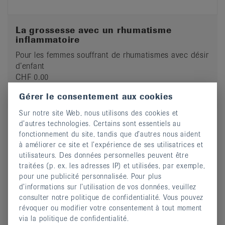
La grossesse avec un rhumatisme
inflammatoire
Pour les femmes souffrant de rhumatismes avec désir
d’enfant
CHF 0.00
Commander
Gérer le consentement aux cookies
Sur notre site Web, nous utilisons des cookies et
d’autres technologies. Certains sont essentiels au
fonctionnement du site, tandis que d’autres nous aident
Trouver et commander toutes les publications
à améliorer ce site et l’expérience de ses utilisatrices et
utilisateurs. Des données personnelles peuvent être
dans la boutique
traitées (p. ex. les adresses IP) et utilisées, par exemple,
pour une publicité personnalisée. Pour plus
d’informations sur l’utilisation de vos données, veuillez
consulter notre politique de confidentialité. Vous pouvez
révoquer ou modifier votre consentement à tout moment
Informations complémentaires
via la politique de confidentialité.