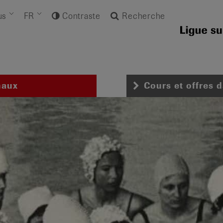
us
FR
Contraste
Recherche
naux
Cours et offres 