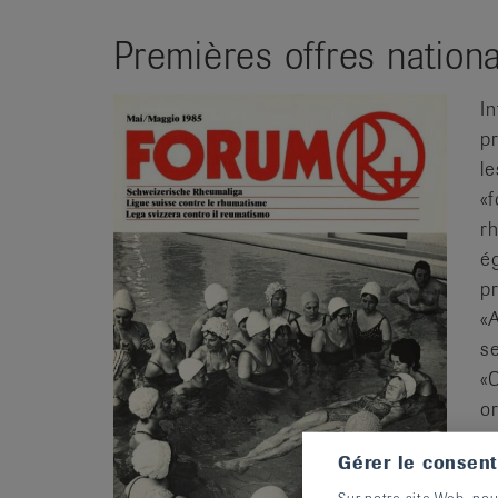
Premières offres nation
In
p
l
«
rh
é
p
«
s
«
o
p
Gérer le consen
Sur notre site Web, nou