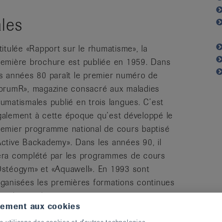
ales
titulée «Rapport sur le rhumatisme», la
remière brochure est publiée en 1959. Dans
es années 80 paraît le premier numéro de
forumR», magazine consacré aux maladies
umatismales publié en trois langues. C’est
galement à cette époque qu’est développé le
remier programme national de cours baptisé
Active Backademy». Dans les années 90, il
era complété par les programmes de cours
Ostéogym» et «Aquawell». En 1993 sont
rganisées les premières formations continues
our les médecins.
tement aux cookies
s utilisons des cookies et d’autres technologies.