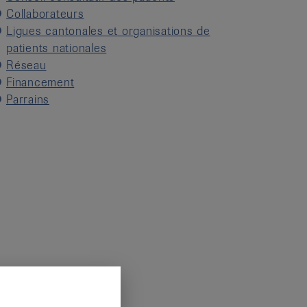
Collaborateurs
Ligues cantonales et organisations de
patients nationales
Réseau
Financement
Parrains