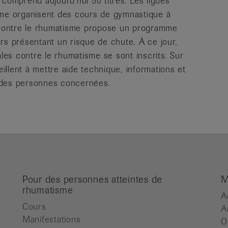
 comprend aujourd’hui 50 titres. Les ligues
sme organisent des cours de gymnastique à
e contre le rhumatisme propose un programme
rs présentant un risque de chute. À ce jour,
es contre le rhumatisme se sont inscrits. Sur
eillent à mettre aide technique, informations et
on des personnes concernées.
Pour des personnes atteintes de
M
rhumatisme
A
Cours
A
Manifestations
O