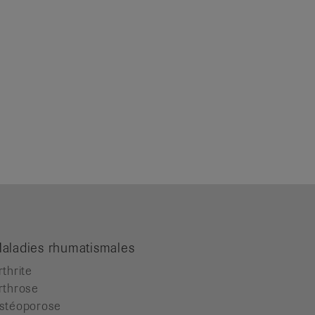
aladies rhumatismales
rthrite
rthrose
stéoporose