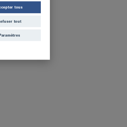
ccepter tous
efuser tout
Paramètres