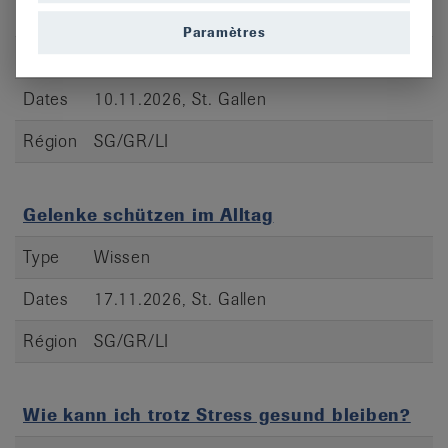
trotz Rheuma
Paramètres
Type
Wissen
Dates
10.11.2026, St. Gallen
Région
SG/GR/LI
Gelenke schützen im Alltag
Type
Wissen
Dates
17.11.2026, St. Gallen
Région
SG/GR/LI
Wie kann ich trotz Stress gesund bleiben?