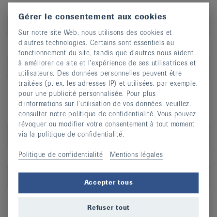
Bewegungswoche in Saas-Almagell, Wallis
Gérer le consentement aux cookies
Type
Bewegung
Sur notre site Web, nous utilisons des cookies et
d’autres technologies. Certains sont essentiels au
Dates
30.08.2026-05.09.2026, Saas-Almagell
fonctionnement du site, tandis que d’autres nous aident
à améliorer ce site et l’expérience de ses utilisatrices et
Région
BE
utilisateurs. Des données personnelles peuvent être
traitées (p. ex. les adresses IP) et utilisées, par exemple,
pour une publicité personnalisée. Pour plus
Pflanzliche Helfer gegen
d’informations sur l’utilisation de vos données, veuillez
consulter notre politique de confidentialité. Vous pouvez
Rheumabeschwerden
révoquer ou modifier votre consentement à tout moment
via la politique de confidentialité.
Type
Wissen
Politique de confidentialité
Mentions légales
Dates
27.10.2026, St. Gallen
Région
SG/GR/LI
Accepter tous
Refuser tout
Bewegliche, kräftige, entspannte Hände -