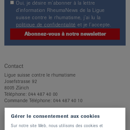
Oui, je désire m’abonner à la lettre
d’information RheumaNews de la Ligue
suisse contre le rhumatisme, j’ai lu la
politique de confidentialité
et je l’accepte.
Contact
Ligue suisse contre le rhumatisme
Josefstrasse 92
8005 Zürich
Téléphone: 044 487 40 00
Commande Téléphone: 044 487 40 10
info@rheumaliga.ch
Gérer le consentement aux cookies
Coordonnées bancaires
Sur notre site Web, nous utilisons des cookies et