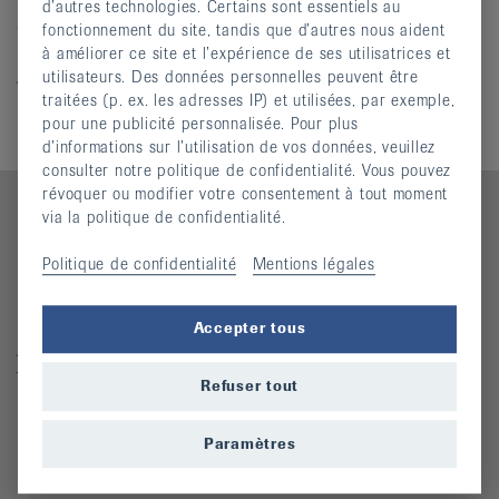
Bank UBS AG
d’autres technologies. Certains sont essentiels au
CH83 0023 0230 5909 6001 F
fonctionnement du site, tandis que d’autres nous aident
Rheumaliga Schweiz
à améliorer ce site et l’expérience de ses utilisatrices et
Josefstrasse 92
utilisateurs. Des données personnelles peuvent être
8005 Zürich
traitées (p. ex. les adresses IP) et utilisées, par exemple,
pour une publicité personnalisée. Pour plus
d’informations sur l’utilisation de vos données, veuillez
consulter notre politique de confidentialité. Vous pouvez
révoquer ou modifier votre consentement à tout moment
via la politique de confidentialité.
Politique de confidentialité
Mentions légales
Contact
Ligue suisse contre le rhumatisme
Accepter tous
Josefstrasse 92, 8005 Zürich
Téléphone: 044 487 40 00
Refuser tout
Coordonnées bancaires
Commande Téléphone: 044 487 40 10
Paramètres
info@rheumaliga.ch