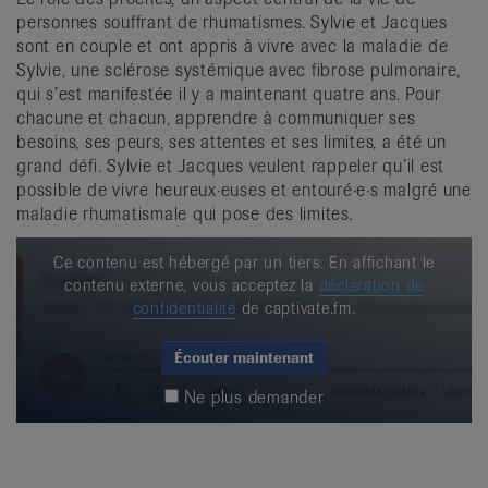
personnes souffrant de rhumatismes. Sylvie et Jacques
sont en couple et ont appris à vivre avec la maladie de
Sylvie, une sclérose systémique avec fibrose pulmonaire,
qui s’est manifestée il y a maintenant quatre ans. Pour
chacune et chacun, apprendre à communiquer ses
besoins, ses peurs, ses attentes et ses limites, a été un
grand défi. Sylvie et Jacques veulent rappeler qu’il est
possible de vivre heureux·euses et entouré·e·s malgré une
maladie rhumatismale qui pose des limites.
Ce contenu est hébergé par un tiers. En affichant le
contenu externe, vous acceptez la
déclaration de
confidentialité
de captivate.fm.
Écouter maintenant
Ne plus demander