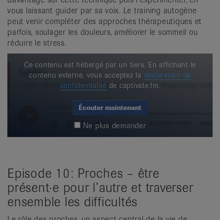
vous laissant guider par sa voix. Le training autogène
peut venir compléter des approches thérapeutiques et
parfois, soulager les douleurs, améliorer le sommeil ou
réduire le stress.
Ce contenu est hébergé par un tiers. En affichant le
contenu externe, vous acceptez la
déclaration de
confidentialité
de captivate.fm.
Écouter maintenant
Ne plus demander
Episode 10: Proches – être
présent·e pour l’autre et traverser
ensemble les difficultés
Le rôle des proches, un aspect central de la vie de