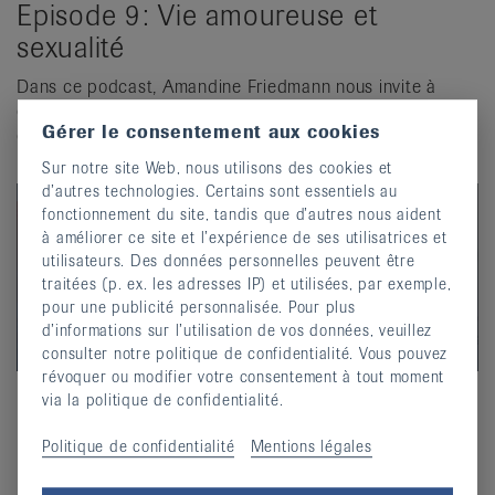
Episode 9: Vie amoureuse et
sexualité
Dans ce podcast, Amandine Friedmann nous invite à
élargir notre vision de la sexualité et prodigue des
Gérer le consentement aux cookies
conseils pour que la douleur n’empêche ni la tendresse ni
l’intimité.
Sur notre site Web, nous utilisons des cookies et
d’autres technologies. Certains sont essentiels au
Ce contenu est hébergé par un tiers. En affichant le
fonctionnement du site, tandis que d’autres nous aident
contenu externe, vous acceptez la
déclaration de
à améliorer ce site et l’expérience de ses utilisatrices et
confidentialité
de captivate.fm.
utilisateurs. Des données personnelles peuvent être
traitées (p. ex. les adresses IP) et utilisées, par exemple,
Écouter maintenant
pour une publicité personnalisée. Pour plus
d’informations sur l’utilisation de vos données, veuillez
Ne plus demander
consulter notre politique de confidentialité. Vous pouvez
révoquer ou modifier votre consentement à tout moment
via la politique de confidentialité.
Episode 8: Préjugés et clichés sur
Politique de confidentialité
Mentions légales
les rhumatismes