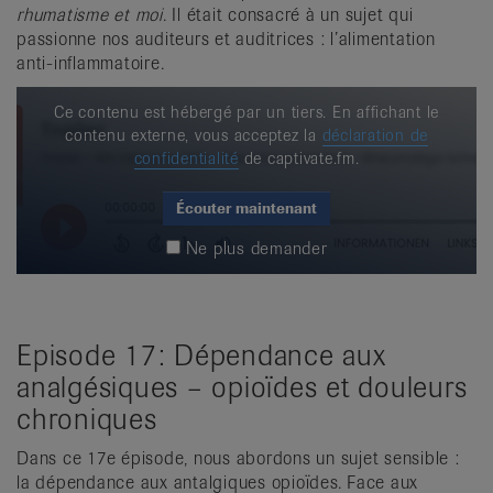
rhumatisme et moi
. Il était consacré à un sujet qui
passionne nos auditeurs et auditrices : l’alimentation
anti-inflammatoire.
Ce contenu est hébergé par un tiers. En affichant le
contenu externe, vous acceptez la
déclaration de
confidentialité
de captivate.fm.
Écouter maintenant
Ne plus demander
Episode 17: Dépendance aux
analgésiques – opioïdes et douleurs
chroniques
Dans ce 17e épisode, nous abordons un sujet sensible :
la dépendance aux antalgiques opioïdes. Face aux