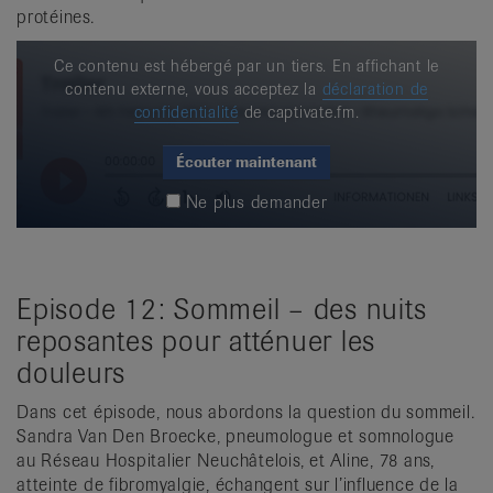
protéines.
Ce contenu est hébergé par un tiers. En affichant le
contenu externe, vous acceptez la
déclaration de
confidentialité
de captivate.fm.
Écouter maintenant
Ne plus demander
Episode 12: Sommeil – des nuits
reposantes pour atténuer les
douleurs
Dans cet épisode, nous abordons la question du sommeil.
Sandra Van Den Broecke, pneumologue et somnologue
au Réseau Hospitalier Neuchâtelois, et Aline, 78 ans,
atteinte de fibromyalgie, échangent sur l’influence de la