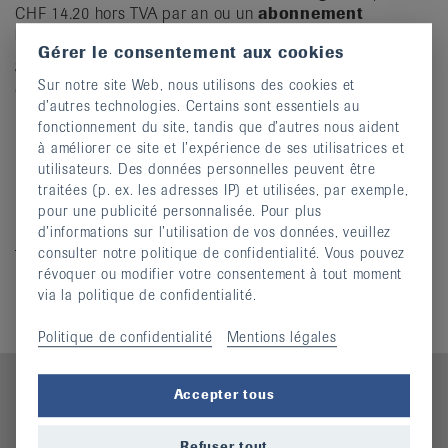
CHF 14.20 hors TVA par an ou un
abonnement
bienfaiteur
pour CHF 100.00 par an.
Gérer le consentement aux cookies
Si l'adresse de livraison est différente de l'adresse de
Sur notre site Web, nous utilisons des cookies et
commande, veuillez indiquer les deux. Merci beaucoup !
d’autres technologies. Certains sont essentiels au
fonctionnement du site, tandis que d’autres nous aident
à améliorer ce site et l’expérience de ses utilisatrices et
utilisateurs. Des données personnelles peuvent être
Informations complémentaires
traitées (p. ex. les adresses IP) et utilisées, par exemple,
pour une publicité personnalisée. Pour plus
forumR Archive
d’informations sur l’utilisation de vos données, veuillez
consulter notre politique de confidentialité. Vous pouvez
Téléchargements
révoquer ou modifier votre consentement à tout moment
Mediadaten 2026 f
(pdf, 496,511 KO)
via la politique de confidentialité.
Politique de confidentialité
Mentions légales
Accepter tous
Contact
Refuser tout