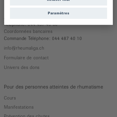
Ligue suisse contre le rhumatisme
Paramètres
Josefstrasse 92, 8005 Zürich
Téléphone: 044 487 40 00
Coordonnées bancaires
Commande Téléphone: 044 487 40 10
info@rheumaliga.ch
Formulaire de contact
Univers des dons
Pour des personnes atteintes de rhumatisme
Cours
Manifestations
Prévention des chutes