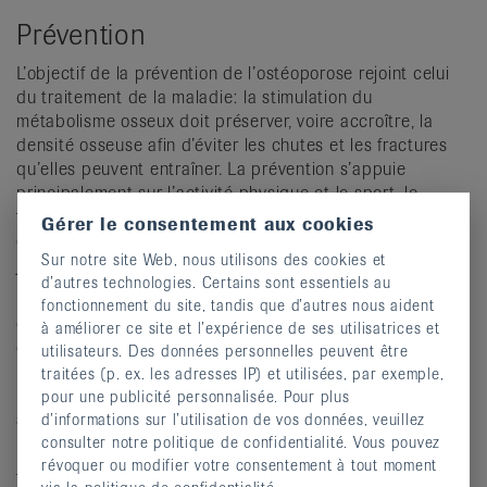
Prévention
L’objectif de la prévention de l’ostéoporose rejoint celui
du traitement de la maladie: la stimulation du
métabolisme osseux doit préserver, voire accroître, la
densité osseuse afin d’éviter les chutes et les fractures
qu’elles peuvent entraîner. La prévention s’appuie
principalement sur l’activité physique et le sport, le
travail de l’équilibre et une alimentation équilibrée riche
Gérer le consentement aux cookies
en protéines, calcium et vitamine D (poissons gras, foie et
Sur notre site Web, nous utilisons des cookies et
jaunes d’œuf).
d’autres technologies. Certains sont essentiels au
Pour prévenir les chutes avec risque de fracture, il faut
fonctionnement du site, tandis que d’autres nous aident
connaître son risque personnel de chute et éliminer
à améliorer ce site et l’expérience de ses utilisatrices et
certains facteurs de risque, par exemple en supprimant
utilisateurs. Des données personnelles peuvent être
les pièges susceptibles de provoquer des chutes dans
traitées (p. ex. les adresses IP) et utilisées, par exemple,
l’habitation, en améliorant l’éclairage ou en utilisant un
pour une publicité personnalisée. Pour plus
siège ou une poignée de douche.
d’informations sur l’utilisation de vos données, veuillez
consulter notre politique de confidentialité. Vous pouvez
Par ailleurs, les personnes âgées doivent identifier leurs
révoquer ou modifier votre consentement à tout moment
faiblesses mentales et physiques pour y remédier par la