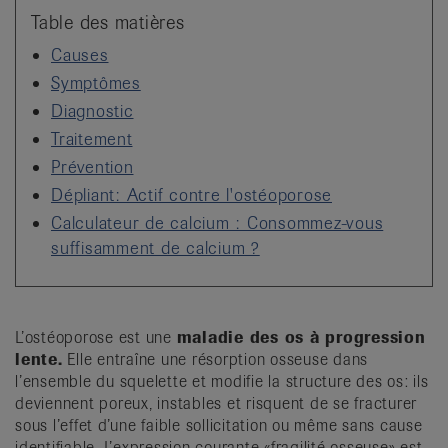
it
Table des matières
Causes
Symptômes
Diagnostic
Traitement
Prévention
Dépliant: Actif contre l'ostéoporose
Calculateur de calcium : Consommez-vous
suffisamment de calcium ?
L’ostéoporose est une
maladie des os à progression
lente.
Elle entraîne une résorption osseuse dans
l’ensemble du squelette et modifie la structure des os: ils
deviennent poreux, instables et risquent de se fracturer
sous l’effet d’une faible sollicitation ou même sans cause
identifiable. L’expression courante «fragilité osseuse» est