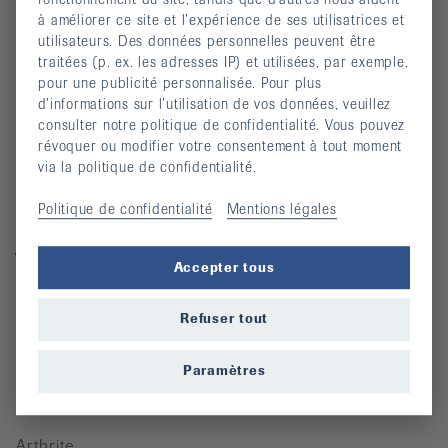
Univers des dons
à améliorer ce site et l’expérience de ses utilisatrices et
utilisateurs. Des données personnelles peuvent être
traitées (p. ex. les adresses IP) et utilisées, par exemple,
Pour des personnes atteintes de rhumatisme
pour une publicité personnalisée. Pour plus
d’informations sur l’utilisation de vos données, veuillez
Cours
consulter notre politique de confidentialité. Vous pouvez
révoquer ou modifier votre consentement à tout moment
Manifestations
via la politique de confidentialité.
Prévention des chutes
Politique de confidentialité
Mentions légales
Publications
Vidéos
Accepter tous
Lettre d’information
Refuser tout
Moyens auxiliaires
Paramètres
Maladies rhumatismales
Arthrite