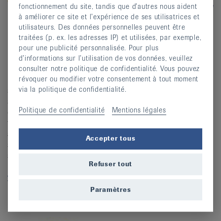
fonctionnement du site, tandis que d’autres nous aident
à améliorer ce site et l’expérience de ses utilisatrices et
utilisateurs. Des données personnelles peuvent être
traitées (p. ex. les adresses IP) et utilisées, par exemple,
La physiothérapie améliore la qualité de vie des
pour une publicité personnalisée. Pour plus
patient·e·s et vise à éliminer les dysfonctionnements et
d’informations sur l’utilisation de vos données, veuillez
les douleurs physiques. Elle intervient dans le traitement,
consulter notre politique de confidentialité. Vous pouvez
révoquer ou modifier votre consentement à tout moment
la rééducation, la prévention, dans la promotion de la
via la politique de confidentialité.
santé et le traitement palliatif. Physioswiss, l’Association
suisse de physiothérapie, représente les intérêts de près
Politique de confidentialité
Mentions légales
de 10°000 membres. Pour la population, elle oeuvre à
façonner l’avenir du système de santé, en collaboration
avec 16 associations cantonales et régionales. La Ligue
Accepter tous
suisse contre le rhumatisme et Physioswiss se
soutiennent mutuellement à travers leurs activités et les
Refuser tout
manifestations qu’elles organisent.
www.physioswiss.ch
Paramètres
Pro Senectute Suisse