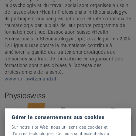
la psychologie et du travail social sont organisés au sein
de l'association «Health Professionals in Rheumatology».
Ils participent aux congrès nationaux et internationaux de
rhumatologie par le biais de leur propre programme de
formation continue. L’association suisse «Health
Professionals in Rheumatology» (hpr) a vu le jour en 2004.
La Ligue suisse contre le rhumatisme contribue à
améliorer la qualité des traitements prodigués aux
personnes souffrant de rhumatisme en organisant des
formations continues ciblées à l’adresse des
professionnels de la santé.
www.hpr-switzerland.ch
Physioswiss
Gérer le consentement aux cookies
Sur notre site Web, nous utilisons des cookies et
d’autres technologies. Certains sont essentiels au