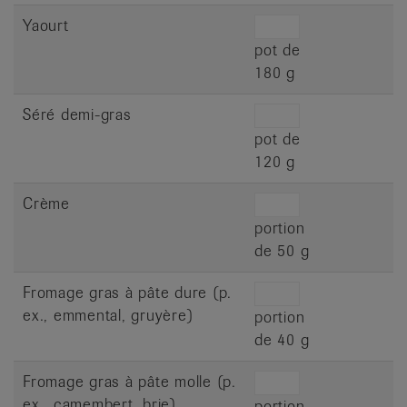
Yaourt
pot de
180 g
Séré demi-gras
pot de
120 g
Crème
portion
de 50 g
Fromage gras à pâte dure (p.
ex., emmental, gruyère)
portion
de 40 g
Fromage gras à pâte molle (p.
ex., camembert, brie)
portion