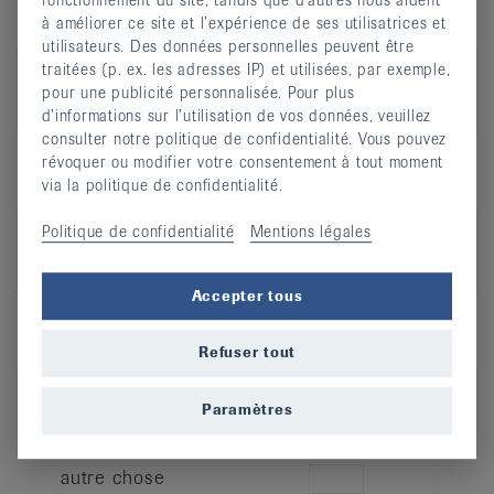
fonctionnement du site, tandis que d’autres nous aident
dl
à améliorer ce site et l’expérience de ses utilisatrices et
utilisateurs. Des données personnelles peuvent être
traitées (p. ex. les adresses IP) et utilisées, par exemple,
Henniez
pour une publicité personnalisée. Pour plus
dl
d’informations sur l’utilisation de vos données, veuillez
consulter notre politique de confidentialité. Vous pouvez
M-Budget (Migros)
révoquer ou modifier votre consentement à tout moment
dl
via la politique de confidentialité.
Politique de confidentialité
Mentions légales
Perrier
dl
Accepter tous
San Pellegrino
dl
Refuser tout
Valser Silence
Paramètres
dl
autre chose