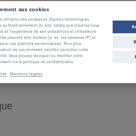
tement aux cookies
la Société Suisse de Médecine Générale
s utilisons des cookies et d’autres technologies.
gie (SSR) et de la Société Médicale Suisse de
s au fonctionnement du site, tandis que d’autres nous
A
te et l’expérience de ses utilisatrices et utilisateurs.
s peuvent être traitées (p. ex. les adresses IP) et
R
 pour une publicité personnalisée. Pour plus
lisation de vos données, veuillez consulter notre
alité. Vous pouvez révoquer ou modifier votre
ent via la politique de confidentialité.
lité
Mentions légales
que