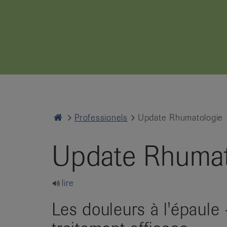
it
Home
Professionels
Update Rhumatologie
Update Rhumat
lire
Les douleurs à l'épaule