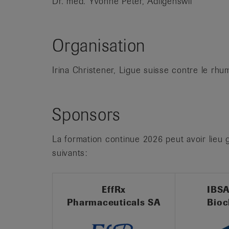
Dr. méd. Yvonne Peter, Adligenswil
Organisation
Irina Christener, Ligue suisse contre le rh
Sponsors
La formation continue 2026 peut avoir lieu 
suivants:
EffRx
IBSA
Pharmaceuticals SA
Bioc