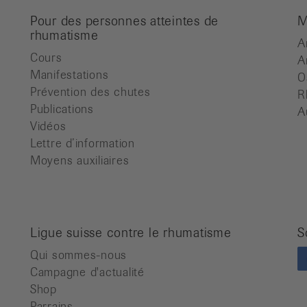
Pour des personnes atteintes de
M
rhumatisme
A
Cours
A
Manifestations
O
Prévention des chutes
R
Publications
A
Vidéos
Lettre d’information
Moyens auxiliaires
Ligue suisse contre le rhumatisme
S
Qui sommes-nous
Campagne d'actualité
Shop
Parrains