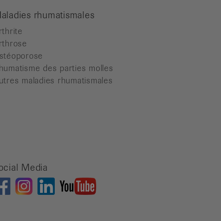
aladies rhumatismales
rthrite
rthrose
stéoporose
humatisme des parties molles
utres maladies rhumatismales
ocial Media