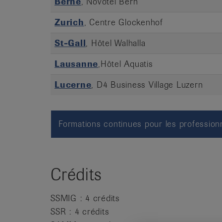
Berne
, Novotel Bern
Zurich
, Centre Glockenhof
St-Gall
, Hôtel Walhalla
Lausanne
,
Hôtel Aquatis
Lucerne
, D4 Business Village Luzern
Formations continues pour les professionn
Crédits
SSMIG : 4 crédits
SSR : 4 crédits