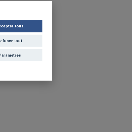
ccepter tous
efuser tout
Paramètres