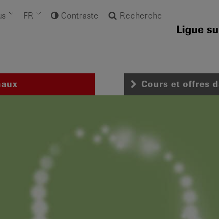
us
FR
Contraste
Recherche
naux
Cours et offres 