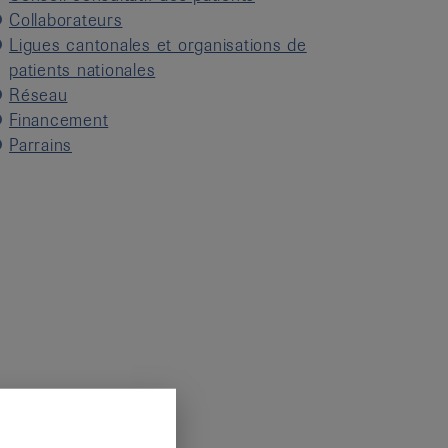
Collaborateurs
Ligues cantonales et organisations de
patients nationales
Réseau
Financement
Parrains