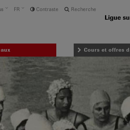
us
FR
Contraste
Recherche
naux
Cours et offres 