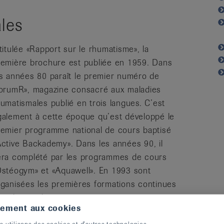
ales
titulée «Rapport sur le rhumatisme», la
remière brochure est publiée en 1959. Dans
es années 80 paraît le premier numéro de
forumR», magazine consacré aux maladies
umatismales publié en trois langues. C’est
galement à cette époque qu’est développé le
remier programme national de cours baptisé
Active Backademy». Dans les années 90, il
era complété par les programmes de cours
Ostéogym» et «Aquawell». En 1993 sont
rganisées les premières formations continues
our les médecins.
tement aux cookies
s utilisons des cookies et d’autres technologies.