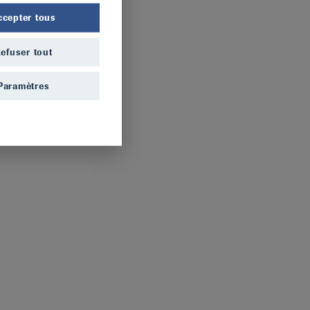
ccepter tous
efuser tout
Paramètres