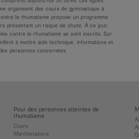
 comprend aujourd’hui 50 titres. Les ligues
sme organisent des cours de gymnastique à
e contre le rhumatisme propose un programme
rs présentant un risque de chute. À ce jour,
es contre le rhumatisme se sont inscrits. Sur
eillent à mettre aide technique, informations et
on des personnes concernées.
Pour des personnes atteintes de
M
rhumatisme
A
Cours
A
Manifestations
O