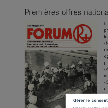
Premières offres nation
In
p
l
«
rh
é
p
«
s
«
o
p
Gérer le consen
Sur notre site Web, nou