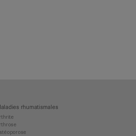
aladies rhumatismales
rthrite
rthrose
stéoporose