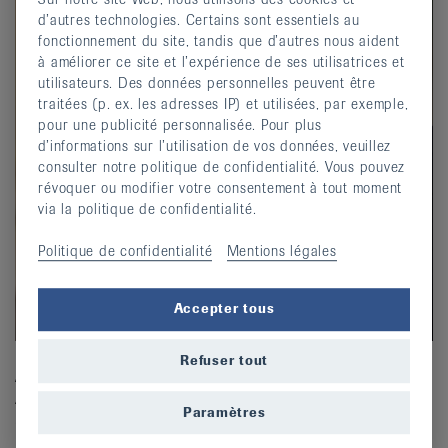
d’autres technologies. Certains sont essentiels au
fonctionnement du site, tandis que d’autres nous aident
à améliorer ce site et l’expérience de ses utilisatrices et
utilisateurs. Des données personnelles peuvent être
traitées (p. ex. les adresses IP) et utilisées, par exemple,
pour une publicité personnalisée. Pour plus
d’informations sur l’utilisation de vos données, veuillez
consulter notre politique de confidentialité. Vous pouvez
révoquer ou modifier votre consentement à tout moment
via la politique de confidentialité.
Politique de confidentialité
Mentions légales
Accepter tous
Refuser tout
Andrea Möhr
Andrea est économiste d'entreprise HES. Elle travaille à
Paramètres
50% comme assistante de la direction au sein de la
révision interne. Elle souffre depuis 10 ans de