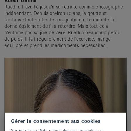
Ruedi Lehner
Ruedi a travaillé jusqu'à sa retraite comme photographe
indépendant. Depuis environ 15 ans, la goutte et
l'arthrose font partie de son quotidien. Le diabète lui
donne également du fil à retordre. Mais tout cela
n'entame pas sa joie de vivre. Ruedi a beaucoup perdu
de poids. Il fait régulièrement de l'exercice, mange
équilibré et prend les médicaments nécessaires.
Gérer le consentement aux cookies
Sur notre site Web, nous utilisons des cookies et