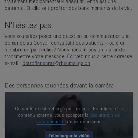
traitement médicamenteux adéquat. Anna est une
battante. Et elle sait profiter des bons moments de la vie.
N’hésitez pas!
Vous souhaitez poser une question ou communiquer une
demande au Conseil consultatif des patients – ou à un
membre en particulier? Nous nous ferons un plaisir de
transmettre votre message. Écrivez-nous à cette adresse
e-mail :
betroffenenrat@rheumaliga.ch
Des personnes touchées devant la caméra
Ce contenu est hébergé par un tiers. En affichant le
contenu externe, vous acceptez la
déclaration de
confidentialité
de youtube.com.
Télécharger la vidéo