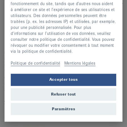
fonctionnement du site, tandis que d’autres nous aident
à améliorer ce site et l’expérience de ses utilisatrices et
utilisateurs. Des données personnelles peuvent être
traitées (p. ex. les adresses IP) et utilisées, par exemple,
La physiothérapie améliore la qualité de vie des
pour une publicité personnalisée. Pour plus
patient·e·s et vise à éliminer les dysfonctionnements et
d’informations sur l’utilisation de vos données, veuillez
les douleurs physiques. Elle intervient dans le traitement,
consulter notre politique de confidentialité. Vous pouvez
révoquer ou modifier votre consentement à tout moment
la rééducation, la prévention, dans la promotion de la
via la politique de confidentialité.
santé et le traitement palliatif. Physioswiss, l’Association
suisse de physiothérapie, représente les intérêts de près
Politique de confidentialité
Mentions légales
de 10°000 membres. Pour la population, elle oeuvre à
façonner l’avenir du système de santé, en collaboration
avec 16 associations cantonales et régionales. La Ligue
Accepter tous
suisse contre le rhumatisme et Physioswiss se
soutiennent mutuellement à travers leurs activités et les
Refuser tout
manifestations qu’elles organisent.
www.physioswiss.ch
Paramètres
Pro Senectute Suisse