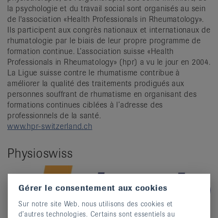
la psychologie et du travail social sont organisés au sein
de l'association «Health Professionals in Rheumatology».
Ils participent aux congrès nationaux et internationaux de
rhumatologie par le biais de leur propre programme de
formation continue. L’association suisse «Health
Professionals in Rheumatology» (hpr) a vu le jour en 2004.
La Ligue suisse contre le rhumatisme contribue à
améliorer la qualité des traitements prodigués aux
personnes souffrant de rhumatisme en organisant des
formations continues ciblées à l’adresse des
professionnels de la santé.
www.hpr-switzerland.ch
Physioswiss
Gérer le consentement aux cookies
Sur notre site Web, nous utilisons des cookies et
d’autres technologies. Certains sont essentiels au