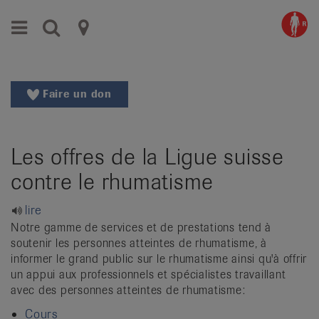
Aller
Aller
Menu
Recherche
Ligues
au
vers
menu
le
cantonales
principal
contenu
contre
Aller
Faire un don
à
le
la
rhumatisme
recherche
Les offres de la Ligue suisse
Changer
|
de
contre le rhumatisme
Organisations
région
Changer
nationales
lire
de
Notre gamme de services et de prestations tend à
de
langue:
soutenir les personnes atteintes de rhumatisme, à
de
informer le grand public sur le rhumatisme ainsi qu'à offrir
patients
un appui aux professionnels et spécialistes travaillant
/
avec des personnes atteintes de rhumatisme:
fr
/
Cours