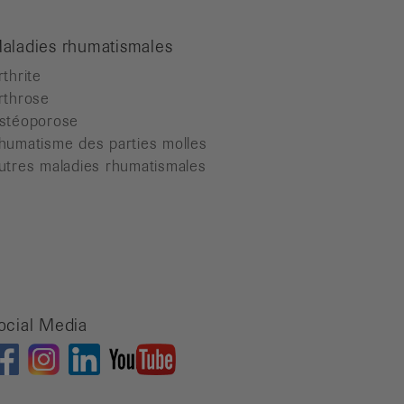
aladies rhumatismales
rthrite
rthrose
stéoporose
humatisme des parties molles
utres maladies rhumatismales
ocial Media