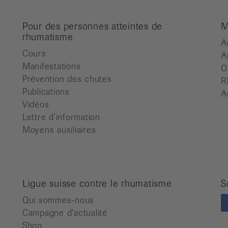
Pour des personnes atteintes de
M
rhumatisme
A
Cours
A
Manifestations
O
Prévention des chutes
R
Publications
A
Vidéos
Lettre d’information
Moyens auxiliaires
Ligue suisse contre le rhumatisme
S
Qui sommes-nous
Campagne d'actualité
Shop