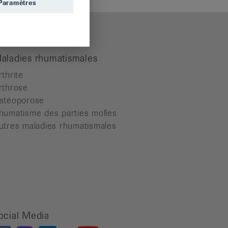
Paramètres
aladies rhumatismales
rthrite
rthrose
stéoporose
humatisme des parties molles
utres maladies rhumatismales
ocial Media