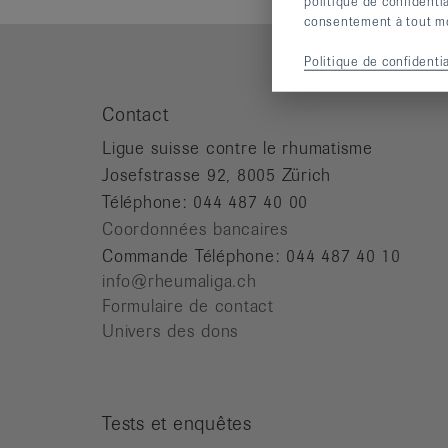
politique de confidenti
consentement à tout mom
Politique de confidentia
Contact
Ligue suisse contre le rhumatisme
Josefstrasse 92, 8005 Zürich
Téléphone: 044 487 40 00
Coordonnées bancaires
Commande Téléphone: 044 487 40 10
info@rheumaliga.ch
Formulaire de contact
Univers des dons
Tests et enquêtes