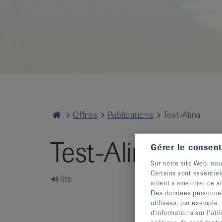
it
Home
Offres
Publications
Test-Alina
Test-Alina
Gérer le consen
Sur notre site Web, nou
Certains sont essentiel
lire
aident à améliorer ce si
Des données personnelle
utilisées, par exemple,
d’informations sur l’uti