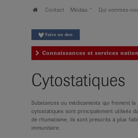
Aller
Aller
Home
Contact
Médias
Qui sommes-no
au
vers
menu
le
principal
contenu
Aller
Faire un don
à
la
Connaissances et services natio
recherche
Changer
de
Cytostatiques
région
Changer
de
Substances ou médicaments qui freinent la c
langue:
de
cytostatiques sont principalement utilisés 
/
de rhumatisme, ils sont prescrits à plus fa
fr
immunitaire.
/