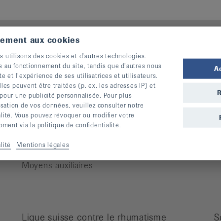
tement aux cookies
s utilisons des cookies et d’autres technologies.
Pour des personnes atteintes de
M
s au fonctionnement du site, tandis que d’autres nous
A
rhumatisme
te et l’expérience de ses utilisatrices et utilisateurs.
A
s peuvent être traitées (p. ex. les adresses IP) et
Cours
A
R
 pour une publicité personnalisée. Pour plus
Manifestations
O
lisation de vos données, veuillez consulter notre
Prévention des chutes
alité. Vous pouvez révoquer ou modifier votre
R
ent via la politique de confidentialité.
Publications
A
Vidéos
lité
Mentions légales
Lettre d’information
Moyens auxiliaires
Ligue suisse contre le rhumatisme
S