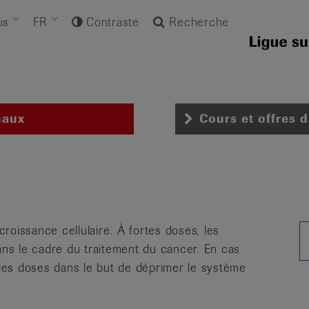
us
FR
Contraste
Recherche
naux
Cours et offres 
roissance cellulaire. À fortes doses, les
dans le cadre du traitement du cancer. En cas
ibles doses dans le but de déprimer le système