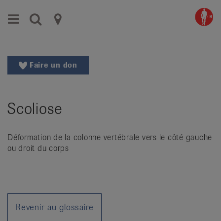
Aller
Aller
Menu
Recherche
Ligues
au
vers
menu
le
cantonales
principal
contenu
contre
Aller
Faire un don
à
le
la
rhumatisme
recherche
Scoliose
Changer
|
de
Organisations
région
Déformation de la colonne vertébrale vers le côté gauche
Changer
nationales
ou droit du corps
de
de
langue:
de
patients
/
fr
Revenir au glossaire
/