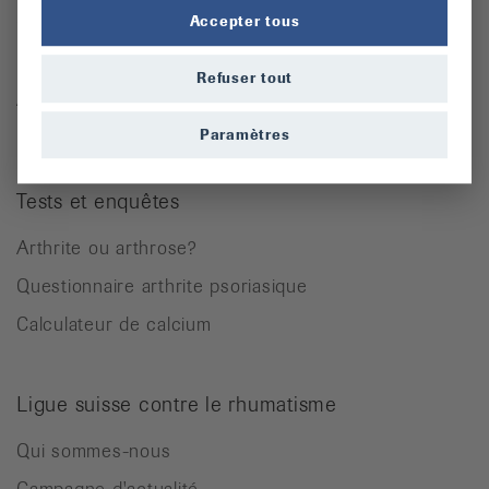
Ostéoporose
Accepter tous
Rhumatisme des parties molles
Refuser tout
Autres maladies rhumatismales
Paramètres
Tests et enquêtes
Arthrite ou arthrose?
Questionnaire arthrite psoriasique
Calculateur de calcium
Ligue suisse contre le rhumatisme
Qui sommes-nous
Campagne d'actualité