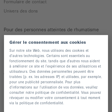
Formulaire de contact
Univers des dons
Pour des personnes atteintes de rhumatisme
Cours
Gérer le consentement aux cookies
Manifestations
Sur notre site Web, nous utilisons des cookies et
d’autres technologies. Certains sont essentiels au
Prévention des chutes
fonctionnement du site, tandis que d’autres nous aident
Publications
à améliorer ce site et l’expérience de ses utilisatrices et
utilisateurs. Des données personnelles peuvent être
Vidéos
traitées (p. ex. les adresses IP) et utilisées, par exemple,
pour une publicité personnalisée. Pour plus
Lettre d’information
d’informations sur l’utilisation de vos données, veuillez
Moyens auxiliaires
consulter notre politique de confidentialité. Vous pouvez
révoquer ou modifier votre consentement à tout moment
via la politique de confidentialité.
Maladies rhumatismales