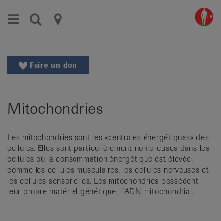
Aller
Aller
Menu
Recherche
Ligues
au
vers
menu
le
cantonales
principal
contenu
contre
Aller
Faire un don
à
le
la
rhumatisme
recherche
Mitochondries
Changer
|
de
Organisations
région
Les mitochondries sont les «centrales énergétiques» des
Changer
nationales
cellules. Elles sont particulièrement nombreuses dans les
de
cellules où la consommation énergétique est élevée,
de
langue:
comme les cellules musculaires, les cellules nerveuses et
de
patients
les cellules sensorielles. Les mitochondries possèdent
/
leur propre matériel génétique, l’ADN mitochondrial.
fr
/