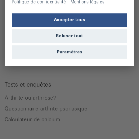
Politique de confidentialité
Mentions légales
Arthrite
Accepter tous
Arthrose
Ostéoporose
Refuser tout
Rhumatisme des parties molles
Paramètres
Autres maladies rhumatismales
Tests et enquêtes
Arthrite ou arthrose?
Questionnaire arthrite psoriasique
Calculateur de calcium