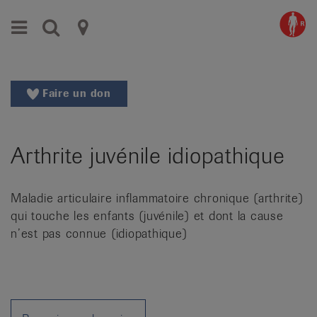
Aller
Aller
Menu
Recherche
Ligues
au
vers
menu
le
cantonales
principal
contenu
contre
Aller
Faire un don
à
le
la
rhumatisme
recherche
Arthrite juvénile idiopathique
Changer
|
de
Organisations
région
Maladie articulaire inflammatoire chronique (arthrite)
Changer
nationales
qui touche les enfants (juvénile) et dont la cause
de
de
n’est pas connue (idiopathique)
langue:
de
patients
/
fr
/