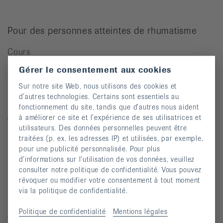
Pour des personnes atteintes de rhumatisme
Cours
Manifestations
Gérer le consentement aux cookies
Prévention des chutes
Sur notre site Web, nous utilisons des cookies et
d’autres technologies. Certains sont essentiels au
Publications
fonctionnement du site, tandis que d’autres nous aident
à améliorer ce site et l’expérience de ses utilisatrices et
Vidéos
utilisateurs. Des données personnelles peuvent être
Lettre d’information
traitées (p. ex. les adresses IP) et utilisées, par exemple,
pour une publicité personnalisée. Pour plus
Moyens auxiliaires
d’informations sur l’utilisation de vos données, veuillez
consulter notre politique de confidentialité. Vous pouvez
révoquer ou modifier votre consentement à tout moment
via la politique de confidentialité.
Maladies rhumatismales
Politique de confidentialité
Mentions légales
Arthrite