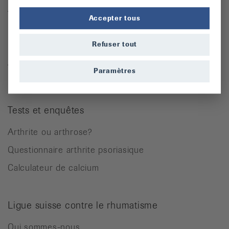
Arthrose
Accepter tous
Ostéoporose
Rhumatisme des parties molles
Refuser tout
Autres maladies rhumatismales
Paramètres
Tests et enquêtes
Arthrite ou arthrose?
Questionnaire arthrite psoriasique
Calculateur de calcium
Ligue suisse contre le rhumatisme
Qui sommes-nous