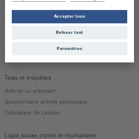
Arthrite
Arthrose
Accepter tous
Ostéoporose
Refuser tout
Rhumatisme des parties molles
Autres maladies rhumatismales
Paramètres
Tests et enquêtes
Arthrite ou arthrose?
Questionnaire arthrite psoriasique
Calculateur de calcium
Ligue suisse contre le rhumatisme