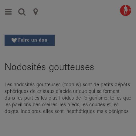
Aller
Aller
Menu
Recherche
Ligues
au
vers
menu
le
cantonales
principal
contenu
contre
Aller
Faire un don
à
le
la
rhumatisme
recherche
Nodosités goutteuses
Changer
|
de
Organisations
région
Les nodosités goutteuses (tophus) sont de petits dépôts
Changer
nationales
sphériques de cristaux d’acide urique qui se forment
de
dans les parties les plus froides de l’organisme, telles que
de
langue:
les pavillons des oreilles, les pieds, les coudes et les
de
patients
doigts. Indolores, elles sont inesthétiques, mais bénignes.
/
fr
/