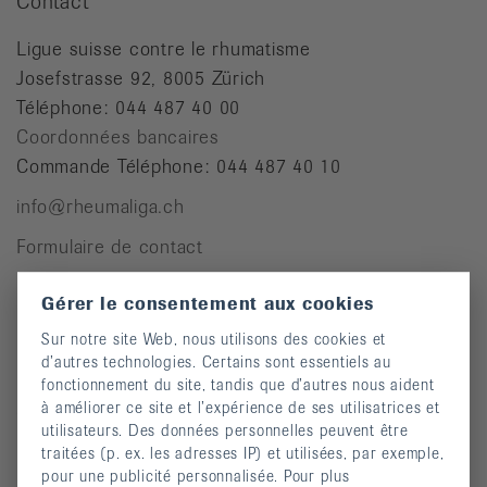
Contact
Ligue suisse contre le rhumatisme
Josefstrasse 92, 8005 Zürich
Téléphone: 044 487 40 00
Coordonnées bancaires
Commande Téléphone: 044 487 40 10
info@rheumaliga.ch
Formulaire de contact
Univers des dons
Gérer le consentement aux cookies
Sur notre site Web, nous utilisons des cookies et
d’autres technologies. Certains sont essentiels au
Pour des personnes atteintes de rhumatisme
fonctionnement du site, tandis que d’autres nous aident
à améliorer ce site et l’expérience de ses utilisatrices et
Cours
utilisateurs. Des données personnelles peuvent être
Manifestations
traitées (p. ex. les adresses IP) et utilisées, par exemple,
pour une publicité personnalisée. Pour plus