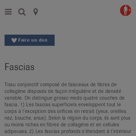
Aller
Aller
Menu
Recherche
Ligues
au
vers
menu
le
cantonales
principal
contenu
contre
Aller
Faire un don
à
le
la
rhumatisme
recherche
Fascias
Changer
|
de
Organisations
région
Tissu conjonctif composé de faisceaux de fibres de
Changer
nationales
collagène disposés de façon irrégulière et de densité
de
variable. On distingue grosso modo quatre couches de
de
langue:
fascia. 1) Les fascias superficiels enveloppent tout le
de
patients
corps à l’exception des orifices en retrait (yeux, oreilles,
/
nez, bouche, anus). Selon la région du corps, ils sont plus
ou moins riches en fibres de collagène et en cellules
fr
adipeuses. 2) Les fascias profonds s’étendent à l’intérieur
/